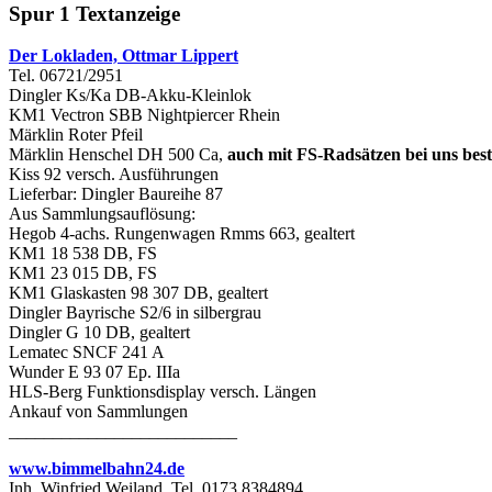
Spur 1 Textanzeige
Der Lokladen, Ottmar Lippert
Tel. 06721/2951
Dingler Ks/Ka DB-Akku-Kleinlok
KM1 Vectron SBB Nightpiercer Rhein
Märklin Roter Pfeil
Märklin Henschel DH 500 Ca,
auch mit FS-Radsätzen bei uns best
Kiss 92 versch. Ausführungen
Lieferbar: Dingler Baureihe 87
Aus Sammlungsauflösung:
Hegob 4-achs. Rungenwagen Rmms 663, gealtert
KM1 18 538 DB, FS
KM1 23 015 DB, FS
KM1 Glaskasten 98 307 DB, gealtert
Dingler Bayrische S2/6 in silbergrau
Dingler G 10 DB, gealtert
Lematec SNCF 241 A
Wunder E 93 07 Ep. IIIa
HLS-Berg Funktionsdisplay versch. Längen
Ankauf von Sammlungen
__________________________
www.bimmelbahn24.de
Inh. Winfried Weiland, Tel. 0173 8384894