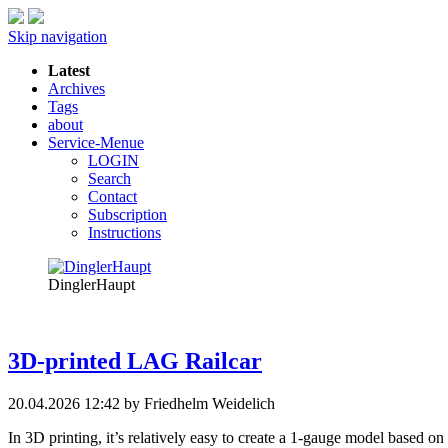
Skip navigation
Latest
Archives
Tags
about
Service-Menue
LOGIN
Search
Contact
Subscription
Instructions
DinglerHaupt
3D-printed LAG Railcar
20.04.2026 12:42
by Friedhelm Weidelich
In 3D printing, it’s relatively easy to create a 1-gauge model based 