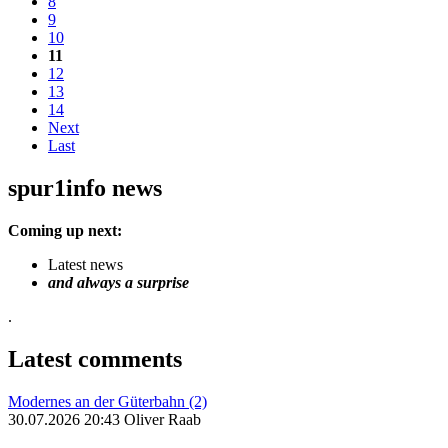
8
9
10
11
12
13
14
Next
Last
spur1info news
Coming up next:
Latest news
and always a surprise
.
Latest comments
Modernes an der Güterbahn (2)
30.07.2026 20:43 Oliver Raab