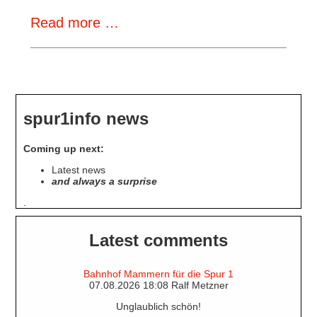
More
Read more …
European
Night
Trains
to
spur1info news
come
in
Coming up next:
2022
Latest news
and always a surprise
.
Latest comments
Bahnhof Mammern für die Spur 1
07.08.2026 18:08 Ralf Metzner
Unglaublich schön!