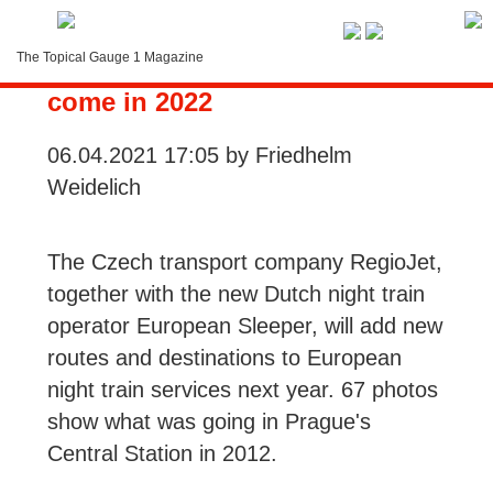
Service-Menue
The Topical Gauge 1 Magazine
More European Night Trains to
LOGIN
come in 2022
Search
06.04.2021 17:05
by Friedhelm
Weidelich
Contact
Subscription
The Czech transport company RegioJet,
together with the new Dutch night train
Instructions
operator European Sleeper, will add new
routes and destinations to European
night train services next year. 67 photos
show what was going in Prague's
Central Station in 2012.