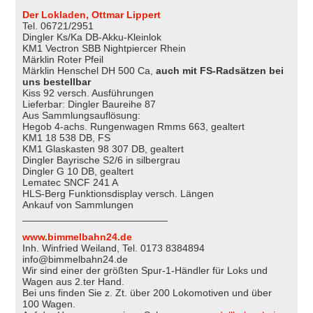
Der Lokladen, Ottmar Lippert
Tel. 06721/2951
Dingler Ks/Ka DB-Akku-Kleinlok
KM1 Vectron SBB Nightpiercer Rhein
Märklin Roter Pfeil
Märklin Henschel DH 500 Ca,
auch mit FS-Radsätzen bei
uns bestellbar
Kiss 92 versch. Ausführungen
Lieferbar: Dingler Baureihe 87
Aus Sammlungsauflösung:
Hegob 4-achs. Rungenwagen Rmms 663, gealtert
KM1 18 538 DB, FS
KM1 Glaskasten 98 307 DB, gealtert
Dingler Bayrische S2/6 in silbergrau
Dingler G 10 DB, gealtert
Lematec SNCF 241 A
HLS-Berg Funktionsdisplay versch. Längen
Ankauf von Sammlungen
__________________________
www.bimmelbahn24.de
Inh. Winfried Weiland, Tel. 0173 8384894
info@bimmelbahn24.de
Wir sind einer der größten Spur-1-Händler für Loks und
Wagen aus 2.ter Hand.
Bei uns finden Sie z. Zt. über 200 Lokomotiven und über
100 Wagen.