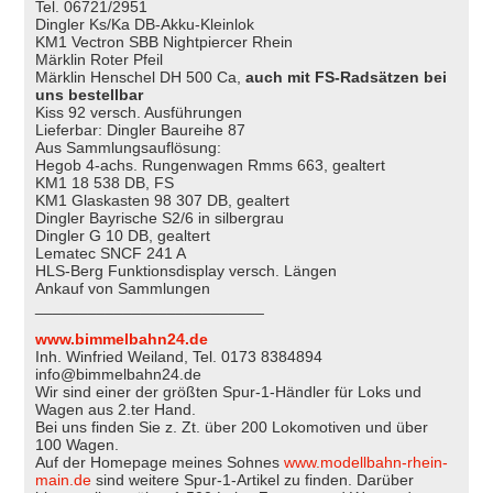
Tel. 06721/2951
Dingler Ks/Ka DB-Akku-Kleinlok
KM1 Vectron SBB Nightpiercer Rhein
Märklin Roter Pfeil
Märklin Henschel DH 500 Ca,
auch mit FS-Radsätzen bei
uns bestellbar
Kiss 92 versch. Ausführungen
Lieferbar: Dingler Baureihe 87
Aus Sammlungsauflösung:
Hegob 4-achs. Rungenwagen Rmms 663, gealtert
KM1 18 538 DB, FS
KM1 Glaskasten 98 307 DB, gealtert
Dingler Bayrische S2/6 in silbergrau
Dingler G 10 DB, gealtert
Lematec SNCF 241 A
HLS-Berg Funktionsdisplay versch. Längen
Ankauf von Sammlungen
__________________________
www.bimmelbahn24.de
Inh. Winfried Weiland, Tel. 0173 8384894
info@bimmelbahn24.de
Wir sind einer der größten Spur-1-Händler für Loks und
Wagen aus 2.ter Hand.
Bei uns finden Sie z. Zt. über 200 Lokomotiven und über
100 Wagen.
Auf der Homepage meines Sohnes
www.modellbahn-rhein-
main.de
sind weitere Spur-1-Artikel zu finden. Darüber