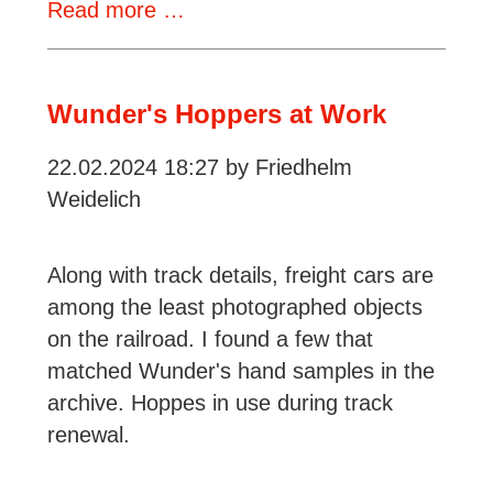
DB
Read more …
MOW
Car
from
Wunder's Hoppers at Work
Kiss
22.02.2024 18:27
by Friedhelm
Modellbahnen
Weidelich
Along with track details, freight cars are
among the least photographed objects
on the railroad. I found a few that
matched Wunder's hand samples in the
archive. Hoppes in use during track
renewal.