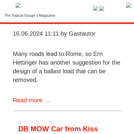
Service-Menue
The Topical Gauge 1 Magazine
Ballast for the MOW Car
LOGIN
16.06.2024 11:11
by Gastautor
Search
Contact
Many roads lead to Rome, so Ern
Hettinger has another suggestion for the
Subscription
design of a ballast load that can be
removed.
Instructions
Ballast
Read more …
for
the
MOW
DB MOW Car from Kiss