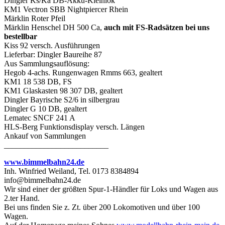
Dingler Ks/Ka DB-Akku-Kleinlok
KM1 Vectron SBB Nightpiercer Rhein
Märklin Roter Pfeil
Märklin Henschel DH 500 Ca,
auch mit FS-Radsätzen bei uns
bestellbar
Kiss 92 versch. Ausführungen
Lieferbar: Dingler Baureihe 87
Aus Sammlungsauflösung:
Hegob 4-achs. Rungenwagen Rmms 663, gealtert
KM1 18 538 DB, FS
KM1 Glaskasten 98 307 DB, gealtert
Dingler Bayrische S2/6 in silbergrau
Dingler G 10 DB, gealtert
Lematec SNCF 241 A
HLS-Berg Funktionsdisplay versch. Längen
Ankauf von Sammlungen
__________________________
www.bimmelbahn24.de
Inh. Winfried Weiland, Tel. 0173 8384894
info@bimmelbahn24.de
Wir sind einer der größten Spur-1-Händler für Loks und Wagen aus
2.ter Hand.
Bei uns finden Sie z. Zt. über 200 Lokomotiven und über 100
Wagen.