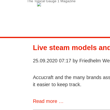
The Topical Gauge 1 Magazine
Service-Menue
LOGIN
Search
Contact
Live steam models an
Subscription
25.09.2020 07:17
by Friedhelm Wei
Instructions
Accucraft and the many brands asso
it easier to keep track.
Live
Read more …
steam