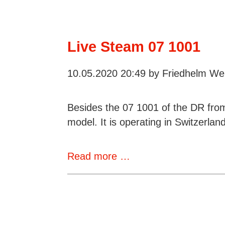
models
and
more
Live Steam 07 1001
10.05.2020 20:49
by Friedhelm Wei
Besides the 07 1001 of the DR from
model. It is operating in Switzerland
Live
Read more …
Steam
07
1001