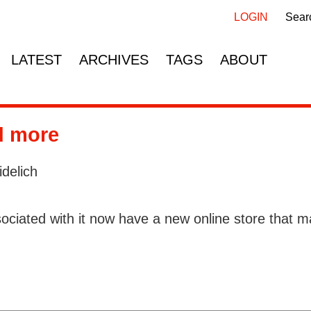
Skip
Skip
navigation
navigation
LOGIN
Sear
LATEST
ARCHIVES
TAGS
ABOUT
d more
delich
ciated with it now have a new online store that 