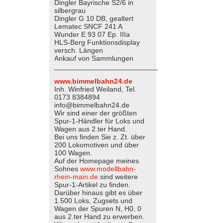
Dingler Bayrische S2/6 in
silbergrau
Dingler G 10 DB, gealtert
Lematec SNCF 241 A
Wunder E 93 07 Ep. IIIa
HLS-Berg Funktionsdisplay
versch. Längen
Ankauf von Sammlungen
__________________________
www.bimmelbahn24.de
Inh. Winfried Weiland, Tel.
0173 8384894
info@bimmelbahn24.de
Wir sind einer der größten
Spur-1-Händler für Loks und
Wagen aus 2.ter Hand.
Bei uns finden Sie z. Zt. über
200 Lokomotiven und über
100 Wagen.
Auf der Homepage meines
Sohnes
www.modellbahn-
rhein-main.de
sind weitere
Spur-1-Artikel zu finden.
Darüber hinaus gibt es über
1.500 Loks, Zugsets und
Wagen der Spuren N, H0, 0
aus 2.ter Hand zu erwerben.