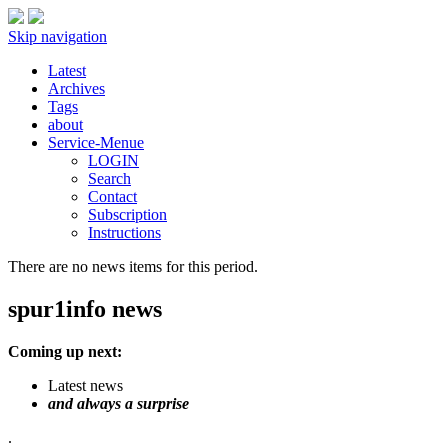
Skip navigation
Latest
Archives
Tags
about
Service-Menue
LOGIN
Search
Contact
Subscription
Instructions
There are no news items for this period.
spur1info news
Coming up next:
Latest news
and always a surprise
.