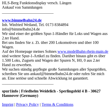
HLS-Berg Funktionsdisplay versch. Längen
Ankauf von Sammlungen
__________________________
www.bimmelbahn24.de
Inh. Winfried Weiland, Tel. 0173 8384894
info@bimmelbahn24.de
Wir sind einer der größten Spur-1-Händler für Loks und Wagen aus
2.ter Hand.
Bei uns finden Sie z. Zt. über 200 Lokomotiven und über 100
Wagen.
Auf der Homepage meines Sohnes
www.modellbahn-rhein-main.de
sind weitere Spur-1-Artikel zu finden. Darüber hinaus gibt es über
1.500 Loks, Zugsets und Wagen der Spuren N, H0, 0 aus 2.ter
Hand zu erwerben.
Wir suchen ständig gepflegte große Sammlungen aller Spurgrößen,
schreiben Sie uns ankauf@bimmelbahn24.de oder rufen Sie mich
an. Eine seriöse und schnelle Abwicklung ist garantiert.
__________________________
spur1info | Friedhelm Weidelich - Sperlingsfeld 4 B - 30627
Hannover (Germany)
Imprint
|
Privacy Policy
|
Terms & Conditions