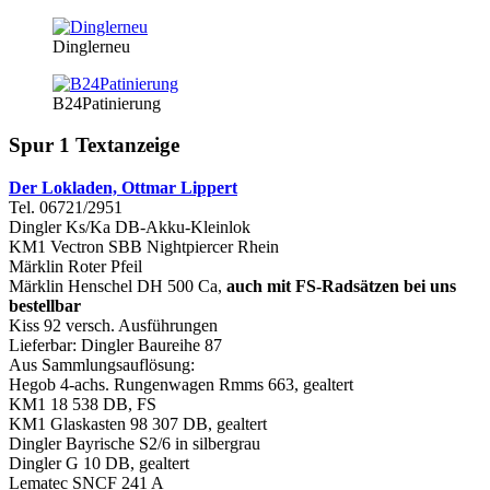
Dinglerneu
B24Patinierung
Spur 1 Textanzeige
Der Lokladen, Ottmar Lippert
Tel. 06721/2951
Dingler Ks/Ka DB-Akku-Kleinlok
KM1 Vectron SBB Nightpiercer Rhein
Märklin Roter Pfeil
Märklin Henschel DH 500 Ca,
auch mit FS-Radsätzen bei uns
bestellbar
Kiss 92 versch. Ausführungen
Lieferbar: Dingler Baureihe 87
Aus Sammlungsauflösung:
Hegob 4-achs. Rungenwagen Rmms 663, gealtert
KM1 18 538 DB, FS
KM1 Glaskasten 98 307 DB, gealtert
Dingler Bayrische S2/6 in silbergrau
Dingler G 10 DB, gealtert
Lematec SNCF 241 A