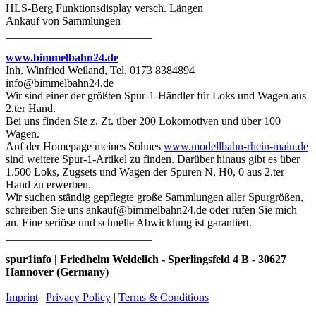
HLS-Berg Funktionsdisplay versch. Längen
Ankauf von Sammlungen
__________________________
www.bimmelbahn24.de
Inh. Winfried Weiland, Tel. 0173 8384894
info@bimmelbahn24.de
Wir sind einer der größten Spur-1-Händler für Loks und Wagen aus
2.ter Hand.
Bei uns finden Sie z. Zt. über 200 Lokomotiven und über 100
Wagen.
Auf der Homepage meines Sohnes
www.modellbahn-rhein-main.de
sind weitere Spur-1-Artikel zu finden. Darüber hinaus gibt es über
1.500 Loks, Zugsets und Wagen der Spuren N, H0, 0 aus 2.ter
Hand zu erwerben.
Wir suchen ständig gepflegte große Sammlungen aller Spurgrößen,
schreiben Sie uns ankauf@bimmelbahn24.de oder rufen Sie mich
an. Eine seriöse und schnelle Abwicklung ist garantiert.
__________________________
spur1info | Friedhelm Weidelich - Sperlingsfeld 4 B - 30627
Hannover (Germany)
Imprint
|
Privacy Policy
|
Terms & Conditions