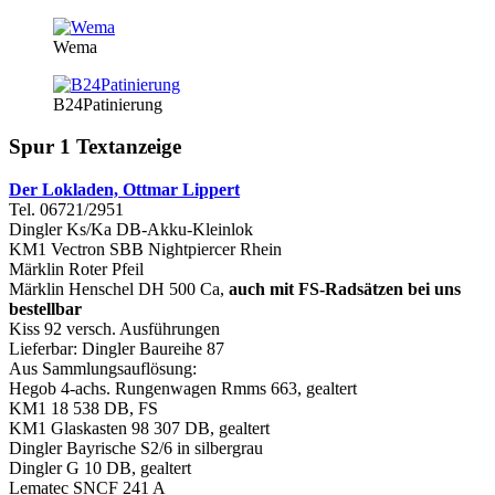
Wema
B24Patinierung
Spur 1 Textanzeige
Der Lokladen, Ottmar Lippert
Tel. 06721/2951
Dingler Ks/Ka DB-Akku-Kleinlok
KM1 Vectron SBB Nightpiercer Rhein
Märklin Roter Pfeil
Märklin Henschel DH 500 Ca,
auch mit FS-Radsätzen bei uns
bestellbar
Kiss 92 versch. Ausführungen
Lieferbar: Dingler Baureihe 87
Aus Sammlungsauflösung:
Hegob 4-achs. Rungenwagen Rmms 663, gealtert
KM1 18 538 DB, FS
KM1 Glaskasten 98 307 DB, gealtert
Dingler Bayrische S2/6 in silbergrau
Dingler G 10 DB, gealtert
Lematec SNCF 241 A