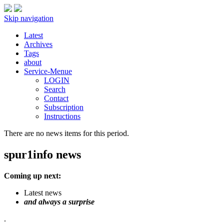
Skip navigation
Latest
Archives
Tags
about
Service-Menue
LOGIN
Search
Contact
Subscription
Instructions
There are no news items for this period.
spur1info news
Coming up next:
Latest news
and always a surprise
.