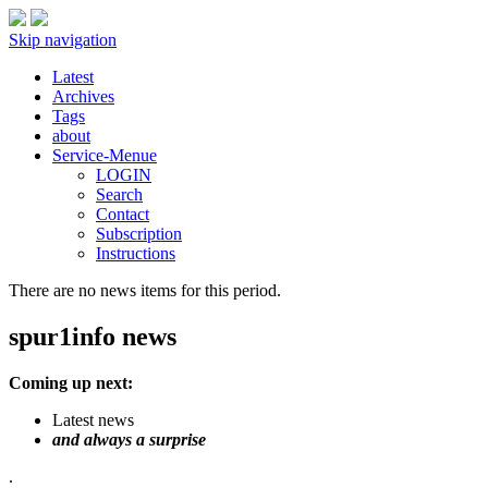
Skip navigation
Latest
Archives
Tags
about
Service-Menue
LOGIN
Search
Contact
Subscription
Instructions
There are no news items for this period.
spur1info news
Coming up next:
Latest news
and always a surprise
.