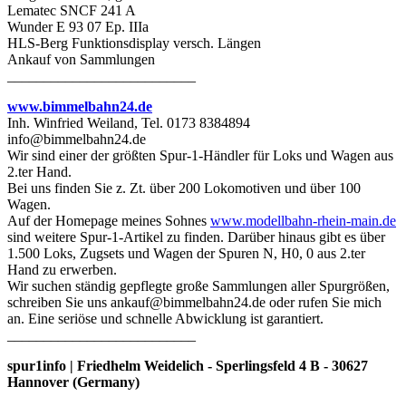
Lematec SNCF 241 A
Wunder E 93 07 Ep. IIIa
HLS-Berg Funktionsdisplay versch. Längen
Ankauf von Sammlungen
__________________________
www.bimmelbahn24.de
Inh. Winfried Weiland, Tel. 0173 8384894
info@bimmelbahn24.de
Wir sind einer der größten Spur-1-Händler für Loks und Wagen aus
2.ter Hand.
Bei uns finden Sie z. Zt. über 200 Lokomotiven und über 100
Wagen.
Auf der Homepage meines Sohnes
www.modellbahn-rhein-main.de
sind weitere Spur-1-Artikel zu finden. Darüber hinaus gibt es über
1.500 Loks, Zugsets und Wagen der Spuren N, H0, 0 aus 2.ter
Hand zu erwerben.
Wir suchen ständig gepflegte große Sammlungen aller Spurgrößen,
schreiben Sie uns ankauf@bimmelbahn24.de oder rufen Sie mich
an. Eine seriöse und schnelle Abwicklung ist garantiert.
__________________________
spur1info | Friedhelm Weidelich - Sperlingsfeld 4 B - 30627
Hannover (Germany)