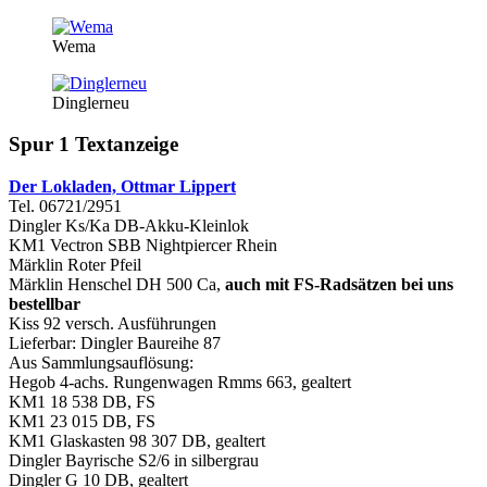
Wema
Dinglerneu
Spur 1 Textanzeige
Der Lokladen, Ottmar Lippert
Tel. 06721/2951
Dingler Ks/Ka DB-Akku-Kleinlok
KM1 Vectron SBB Nightpiercer Rhein
Märklin Roter Pfeil
Märklin Henschel DH 500 Ca,
auch mit FS-Radsätzen bei uns
bestellbar
Kiss 92 versch. Ausführungen
Lieferbar: Dingler Baureihe 87
Aus Sammlungsauflösung:
Hegob 4-achs. Rungenwagen Rmms 663, gealtert
KM1 18 538 DB, FS
KM1 23 015 DB, FS
KM1 Glaskasten 98 307 DB, gealtert
Dingler Bayrische S2/6 in silbergrau
Dingler G 10 DB, gealtert