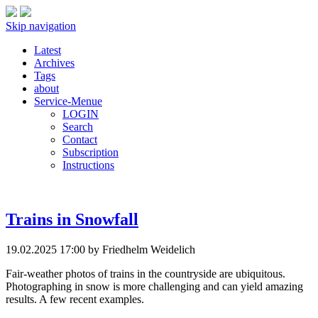
Skip navigation
Latest
Archives
Tags
about
Service-Menue
LOGIN
Search
Contact
Subscription
Instructions
Trains in Snowfall
19.02.2025 17:00
by Friedhelm Weidelich
Fair-weather photos of trains in the countryside are ubiquitous.
Photographing in snow is more challenging and can yield amazing
results. A few recent examples.