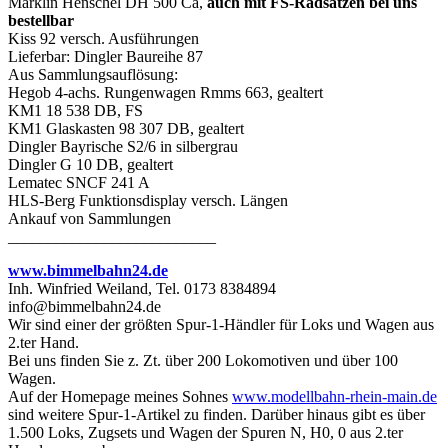
Märklin Henschel DH 500 Ca,
auch mit FS-Radsätzen bei uns
bestellbar
Kiss 92 versch. Ausführungen
Lieferbar: Dingler Baureihe 87
Aus Sammlungsauflösung:
Hegob 4-achs. Rungenwagen Rmms 663, gealtert
KM1 18 538 DB, FS
KM1 Glaskasten 98 307 DB, gealtert
Dingler Bayrische S2/6 in silbergrau
Dingler G 10 DB, gealtert
Lematec SNCF 241 A
HLS-Berg Funktionsdisplay versch. Längen
Ankauf von Sammlungen
__________________________
www.bimmelbahn24.de
Inh. Winfried Weiland, Tel. 0173 8384894
info@bimmelbahn24.de
Wir sind einer der größten Spur-1-Händler für Loks und Wagen aus
2.ter Hand.
Bei uns finden Sie z. Zt. über 200 Lokomotiven und über 100
Wagen.
Auf der Homepage meines Sohnes
www.modellbahn-rhein-main.de
sind weitere Spur-1-Artikel zu finden. Darüber hinaus gibt es über
1.500 Loks, Zugsets und Wagen der Spuren N, H0, 0 aus 2.ter