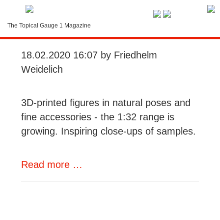
Service-Menue
Figures and Accessories from
The Topical Gauge 1 Magazine
Jaffa's Moba-Shop
LOGIN
18.02.2020 16:07
by Friedhelm
Search
Weidelich
Contact
3D-printed figures in natural poses and
Subscription
fine accessories - the 1:32 range is
growing. Inspiring close-ups of samples.
Instructions
Figures
Read more …
and
Accessories
from