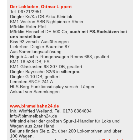
Der Lokladen, Ottmar Lippert
Tel. 06721/2951
Dingler Ks/Ka DB-Akku-Kleinlok
KM1 Vectron SBB Nightpiercer Rhein
Märklin Roter Pfeil
Märklin Henschel DH 500 Ca,
auch mit FS-Radsätzen bei
uns bestellbar
Kiss 92 versch. Ausführungen
Lieferbar: Dingler Baureihe 87
Aus Sammlungsauflösung:
Hegob 4-achs. Rungenwagen Rmms 663, gealtert
KM1 18 538 DB, FS
KM1 Glaskasten 98 307 DB, gealtert
Dingler Bayrische S2/6 in silbergrau
Dingler G 10 DB, gealtert
Lematec SNCF 241 A
HLS-Berg Funktionsdisplay versch. Längen
Ankauf von Sammlungen
__________________________
www.bimmelbahn24.de
Inh. Winfried Weiland, Tel. 0173 8384894
info@bimmelbahn24.de
Wir sind einer der größten Spur-1-Händler für Loks und
Wagen aus 2.ter Hand.
Bei uns finden Sie z. Zt. über 200 Lokomotiven und über
100 Wagen.