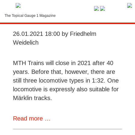
Service-Menue
The Topical Gauge 1 Magazine
MTH's Last Big Boy
LOGIN
26.01.2021 18:00
by Friedhelm
Search
Weidelich
Contact
MTH Trains will close in 2021 after 40
Subscription
years. Before that, however, there are
still three locomotive types in 1:32. One
Instructions
locomotive is expressly also suitable for
Märklin tracks.
MTH's
Read more …
Last