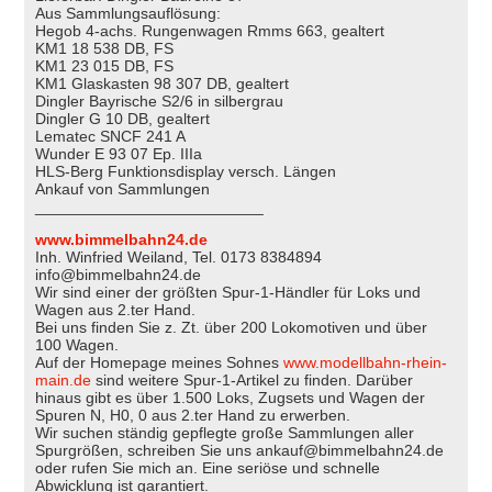
Aus Sammlungsauflösung:
Hegob 4-achs. Rungenwagen Rmms 663, gealtert
KM1 18 538 DB, FS
KM1 23 015 DB, FS
KM1 Glaskasten 98 307 DB, gealtert
Dingler Bayrische S2/6 in silbergrau
Dingler G 10 DB, gealtert
Lematec SNCF 241 A
Wunder E 93 07 Ep. IIIa
HLS-Berg Funktionsdisplay versch. Längen
Ankauf von Sammlungen
__________________________
www.bimmelbahn24.de
Inh. Winfried Weiland, Tel. 0173 8384894
info@bimmelbahn24.de
Wir sind einer der größten Spur-1-Händler für Loks und
Wagen aus 2.ter Hand.
Bei uns finden Sie z. Zt. über 200 Lokomotiven und über
100 Wagen.
Auf der Homepage meines Sohnes
www.modellbahn-rhein-
main.de
sind weitere Spur-1-Artikel zu finden. Darüber
hinaus gibt es über 1.500 Loks, Zugsets und Wagen der
Spuren N, H0, 0 aus 2.ter Hand zu erwerben.
Wir suchen ständig gepflegte große Sammlungen aller
Spurgrößen, schreiben Sie uns ankauf@bimmelbahn24.de
oder rufen Sie mich an. Eine seriöse und schnelle
Abwicklung ist garantiert.