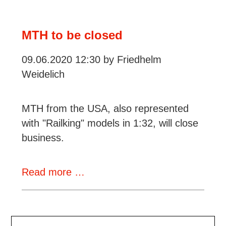
Big
Boy
MTH to be closed
09.06.2020 12:30
by Friedhelm
Weidelich
MTH from the USA, also represented
with "Railking" models in 1:32, will close
business.
MTH
Read more …
to
be
closed