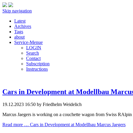
Skip navigation
Latest
Archives
Tags
about
Service-Menue
LOGIN
Search
Contact
Subscription
Instructions
Cars in Development at Modellbau Marcus
19.12.2023 16:50
by Friedhelm Weidelich
Marcus Jaegers is working on a couchette wagon from Swiss RAlpin AG
Read more …
Cars in Development at Modellbau Marcus Jaegers