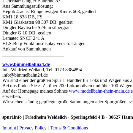
Lieferbar: Dingler Baureihe 87
Aus Sammlungsauflösung:
Hegob 4-achs. Rungenwagen Rmms 663, gealtert
KM1 18 538 DB, FS
KM1 Glaskasten 98 307 DB, gealtert
Dingler Bayrische S2/6 in silbergrau
Dingler G 10 DB, gealtert
Lematec SNCF 241 A
HLS-Berg Funktionsdisplay versch. Längen
Ankauf von Sammlungen
__________________________
www.bimmelbahn24.de
Inh. Winfried Weiland, Tel. 0173 8384894
info@bimmelbahn24.de
Wir sind einer der größten Spur-1-Händler für Loks und Wagen aus 2
Bei uns finden Sie z. Zt. über 200 Lokomotiven und über 100 Wagen
Auf der Homepage meines Sohnes
www.modellbahn-rhein-main.de
s
erwerben.
Wir suchen ständig gepflegte große Sammlungen aller Spurgrößen, sc
__________________________
spur1info | Friedhelm Weidelich - Sperlingsfeld 4 B - 30627 Ha
Imprint
|
Privacy Policy
|
Terms & Conditions