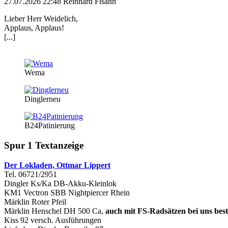
27.07.2026 22:48 Reinhard Fisahn
Lieber Herr Weidelich,
Applaus, Applaus!
[...]
Wema
Dinglerneu
B24Patinierung
Spur 1 Textanzeige
Der Lokladen, Ottmar Lippert
Tel. 06721/2951
Dingler Ks/Ka DB-Akku-Kleinlok
KM1 Vectron SBB Nightpiercer Rhein
Märklin Roter Pfeil
Märklin Henschel DH 500 Ca,
auch mit FS-Radsätzen bei uns best
Kiss 92 versch. Ausführungen