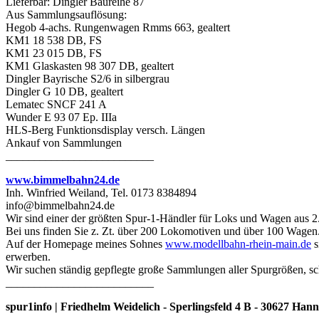
Lieferbar: Dingler Baureihe 87
Aus Sammlungsauflösung:
Hegob 4-achs. Rungenwagen Rmms 663, gealtert
KM1 18 538 DB, FS
KM1 23 015 DB, FS
KM1 Glaskasten 98 307 DB, gealtert
Dingler Bayrische S2/6 in silbergrau
Dingler G 10 DB, gealtert
Lematec SNCF 241 A
Wunder E 93 07 Ep. IIIa
HLS-Berg Funktionsdisplay versch. Längen
Ankauf von Sammlungen
__________________________
www.bimmelbahn24.de
Inh. Winfried Weiland, Tel. 0173 8384894
info@bimmelbahn24.de
Wir sind einer der größten Spur-1-Händler für Loks und Wagen aus 2
Bei uns finden Sie z. Zt. über 200 Lokomotiven und über 100 Wagen
Auf der Homepage meines Sohnes
www.modellbahn-rhein-main.de
s
erwerben.
Wir suchen ständig gepflegte große Sammlungen aller Spurgrößen, sc
__________________________
spur1info | Friedhelm Weidelich - Sperlingsfeld 4 B - 30627 Ha