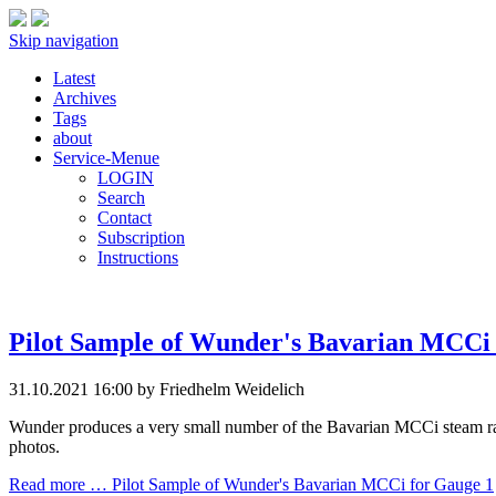
Skip navigation
Latest
Archives
Tags
about
Service-Menue
LOGIN
Search
Contact
Subscription
Instructions
Pilot Sample of Wunder's Bavarian MCCi 
31.10.2021 16:00
by Friedhelm Weidelich
Wunder produces a very small number of the Bavarian MCCi steam rail
photos.
Read more …
Pilot Sample of Wunder's Bavarian MCCi for Gauge 1