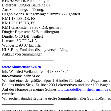
Kiss 92 versch. Ausführungen
Lieferbar: Dingler Baureihe 87
Aus Sammlungsauflösung:
Hegob 4-achs. Rungenwagen Rmms 663, gealtert
KM1 18 538 DB, FS
KM1 23 015 DB, FS
KM1 Glaskasten 98 307 DB, gealtert
Dingler Bayrische S2/6 in silbergrau
Dingler G 10 DB, gealtert
Lematec SNCF 241 A
Wunder E 93 07 Ep. IIIa
HLS-Berg Funktionsdisplay versch. Längen
Ankauf von Sammlungen
__________________________
www.bimmelbahn24.de
Inh. Winfried Weiland, Tel. 0173 8384894
info@bimmelbahn24.de
Wir sind einer der größten Spur-1-Händler für Loks und Wagen aus 2
Bei uns finden Sie z. Zt. über 200 Lokomotiven und über 100 Wagen
Auf der Homepage meines Sohnes
www.modellbahn-rhein-main.de
s
erwerben.
Wir suchen ständig gepflegte große Sammlungen aller Spurgrößen, sc
__________________________