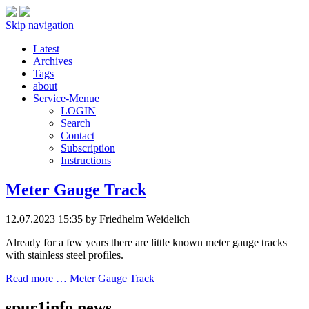
Skip navigation
Latest
Archives
Tags
about
Service-Menue
LOGIN
Search
Contact
Subscription
Instructions
Meter Gauge Track
12.07.2023 15:35
by Friedhelm Weidelich
Already for a few years there are little known meter gauge tracks
with stainless steel profiles.
Read more …
Meter Gauge Track
spur1info news