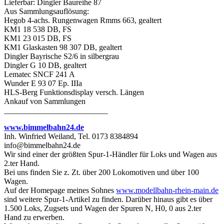
Lieferbar: Dingler Baureihe 87
Aus Sammlungsauflösung:
Hegob 4-achs. Rungenwagen Rmms 663, gealtert
KM1 18 538 DB, FS
KM1 23 015 DB, FS
KM1 Glaskasten 98 307 DB, gealtert
Dingler Bayrische S2/6 in silbergrau
Dingler G 10 DB, gealtert
Lematec SNCF 241 A
Wunder E 93 07 Ep. IIIa
HLS-Berg Funktionsdisplay versch. Längen
Ankauf von Sammlungen
__________________________
www.bimmelbahn24.de
Inh. Winfried Weiland, Tel. 0173 8384894
info@bimmelbahn24.de
Wir sind einer der größten Spur-1-Händler für Loks und Wagen aus
2.ter Hand.
Bei uns finden Sie z. Zt. über 200 Lokomotiven und über 100
Wagen.
Auf der Homepage meines Sohnes
www.modellbahn-rhein-main.de
sind weitere Spur-1-Artikel zu finden. Darüber hinaus gibt es über
1.500 Loks, Zugsets und Wagen der Spuren N, H0, 0 aus 2.ter
Hand zu erwerben.