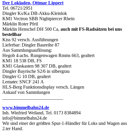
Der Lokladen, Ottmar Lippert
Tel. 06721/2951
Dingler Ks/Ka DB-Akku-Kleinlok
KM1 Vectron SBB Nightpiercer Rhein
Märklin Roter Pfeil
Märklin Henschel DH 500 Ca,
auch mit FS-Radsätzen bei uns
bestellbar
Kiss 92 versch. Ausführungen
Lieferbar: Dingler Baureihe 87
Aus Sammlungsauflösung:
Hegob 4-achs. Rungenwagen Rmms 663, gealtert
KM1 18 538 DB, FS
KM1 Glaskasten 98 307 DB, gealtert
Dingler Bayrische S2/6 in silbergrau
Dingler G 10 DB, gealtert
Lematec SNCF 241 A
HLS-Berg Funktionsdisplay versch. Längen
Ankauf von Sammlungen
__________________________
www.bimmelbahn24.de
Inh. Winfried Weiland, Tel. 0173 8384894
info@bimmelbahn24.de
Wir sind einer der größten Spur-1-Händler für Loks und Wagen aus
2.ter Hand.