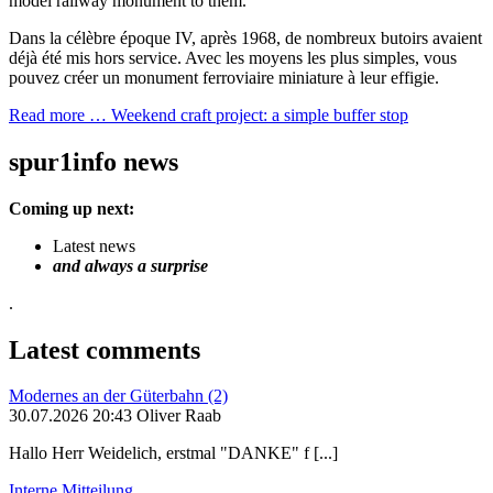
model railway monument to them.
Dans la célèbre époque IV, après 1968, de nombreux butoirs avaient
déjà été mis hors service. Avec les moyens les plus simples, vous
pouvez créer un monument ferroviaire miniature à leur effigie.
Read more …
Weekend craft project: a simple buffer stop
spur1info news
Coming up next:
Latest news
and always a surprise
.
Latest comments
Modernes an der Güterbahn (2)
30.07.2026 20:43 Oliver Raab
Hallo Herr Weidelich, erstmal "DANKE" f [...]
Interne Mitteilung