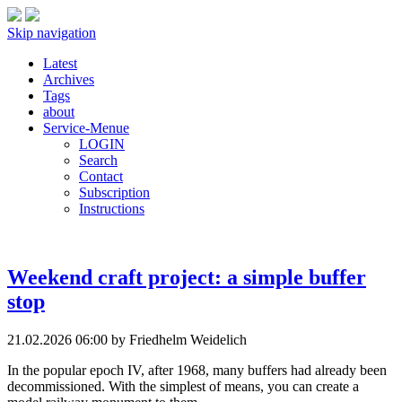
Skip navigation
Latest
Archives
Tags
about
Service-Menue
LOGIN
Search
Contact
Subscription
Instructions
Weekend craft project: a simple buffer
stop
21.02.2026 06:00
by Friedhelm Weidelich
In the popular epoch IV, after 1968, many buffers had already been
decommissioned. With the simplest of means, you can create a