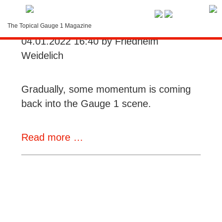
Service-Menue
Short Messages
The Topical Gauge 1 Magazine
LOGIN
04.01.2022 16:40
by Friedhelm
Weidelich
Search
Contact
Gradually, some momentum is coming
back into the Gauge 1 scene.
Subscription
Short
Read more …
Instructions
Messages