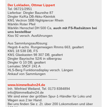
Der Lokladen, Ottmar Lippert
Tel. 06721/2951
Lieferbar: Dingler Baureihe 87
Dingler Ks/Ka DB-Akku-Kleinlok
KM1 Vectron SBB Nightpiercer Rhein
Märklin Roter Pfeil
Märklin Henschel DH 500 Ca,
auch mit FS-Radsätzen bei
uns bestellbar
Kiss 92 versch. Ausführungen
Aus Sammlungsauflösung:
Hegob 4-achs. Rungenwagen Rmms 663, gealtert
KM1 18 538 DB, FS
KM1 Glaskasten 98 307 DB, gealtert
Dingler Bayrische S2/6 in silbergrau
Dingler G 10 DB, gealtert
Lematec SNCF 241 A
HLS-Berg Funktionsdisplay versch. Längen
Ankauf von Sammlungen
__________________________
www.bimmelbahn24.de
Inh. Winfried Weiland, Tel. 0173 8384894
info@bimmelbahn24.de
Wir sind einer der größten Spur-1-Händler für Loks und
Wagen aus 2.ter Hand.
Bei uns finden Sie z. Zt. über 200 Lokomotiven und über