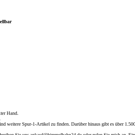
ellbar
.ter Hand.
.
ind weitere Spur-1-Artikel zu finden. Darüber hinaus gibt es über 1.5
hreiben Sie uns ankauf@bimmelbahn24.de oder rufen Sie mich an. Eine 