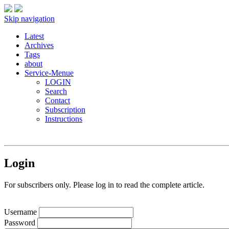
Skip navigation
Latest
Archives
Tags
about
Service-Menue
LOGIN
Search
Contact
Subscription
Instructions
Login
For subscribers only. Please log in to read the complete article.
Username
Password