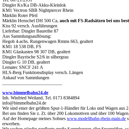
Dingler Ks/Ka DB-Akku-Kleinlok
KM1 Vectron SBB Nightpiercer Rhein
Märklin Roter Pfeil
Märklin Henschel DH 500 Ca,
auch mit FS-Radsätzen bei uns best
Kiss 92 versch. Ausführungen
Lieferbar: Dingler Baureihe 87
Aus Sammlungsauflösung:
Hegob 4-achs. Rungenwagen Rmms 663, gealtert
KM1 18 538 DB, FS
KM1 Glaskasten 98 307 DB, gealtert
Dingler Bayrische S2/6 in silbergrau
Dingler G 10 DB, gealtert
Lematec SNCF 241 A
HLS-Berg Funktionsdisplay versch. Längen
Ankauf von Sammlungen
__________________________
www.bimmelbahn24.de
Inh. Winfried Weiland, Tel. 0173 8384894
info@bimmelbahn24.de
Wir sind einer der größten Spur-1-Händler für Loks und Wagen aus 2
Bei uns finden Sie z. Zt. über 200 Lokomotiven und über 100 Wagen
Auf der Homepage meines Sohnes
www.modellbahn-rhein-main.de
s
erwerben.
Wir suchen ständig gepflegte große Sammlungen aller Spurgrößen, sc