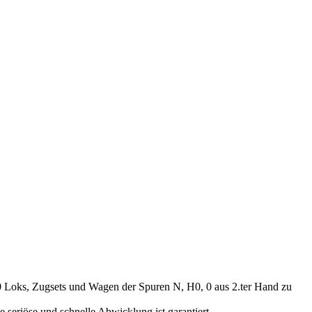
00 Loks, Zugsets und Wagen der Spuren N, H0, 0 aus 2.ter Hand zu
seriöse und schnelle Abwicklung ist garantiert.