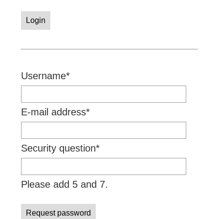
Login
Mandatory
Username
*
field
Mandatory
E-mail address
*
field
Mandatory
Security question
*
field
Please add 5 and 7.
Request password