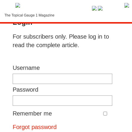
Service-Menue
The Topical Gauge 1 Magazine
Login
LOGIN
For subscribers only. Please log in to
Search
read the complete article.
Contact
Subscription
Username
Instructions
Password
Remember me
Forgot password