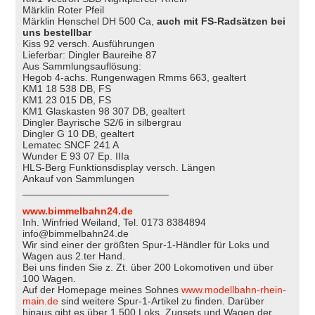
Märklin Roter Pfeil
Märklin Henschel DH 500 Ca,
auch mit FS-Radsätzen bei
uns bestellbar
Kiss 92 versch. Ausführungen
Lieferbar: Dingler Baureihe 87
Aus Sammlungsauflösung:
Hegob 4-achs. Rungenwagen Rmms 663, gealtert
KM1 18 538 DB, FS
KM1 23 015 DB, FS
KM1 Glaskasten 98 307 DB, gealtert
Dingler Bayrische S2/6 in silbergrau
Dingler G 10 DB, gealtert
Lematec SNCF 241 A
Wunder E 93 07 Ep. IIIa
HLS-Berg Funktionsdisplay versch. Längen
Ankauf von Sammlungen
__________________________
www.bimmelbahn24.de
Inh. Winfried Weiland, Tel. 0173 8384894
info@bimmelbahn24.de
Wir sind einer der größten Spur-1-Händler für Loks und
Wagen aus 2.ter Hand.
Bei uns finden Sie z. Zt. über 200 Lokomotiven und über
100 Wagen.
Auf der Homepage meines Sohnes
www.modellbahn-rhein-
main.de
sind weitere Spur-1-Artikel zu finden. Darüber
hinaus gibt es über 1.500 Loks, Zugsets und Wagen der