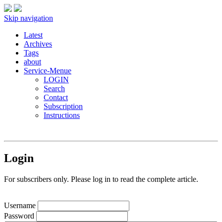
Skip navigation
Latest
Archives
Tags
about
Service-Menue
LOGIN
Search
Contact
Subscription
Instructions
Login
For subscribers only. Please log in to read the complete article.
Username
Password