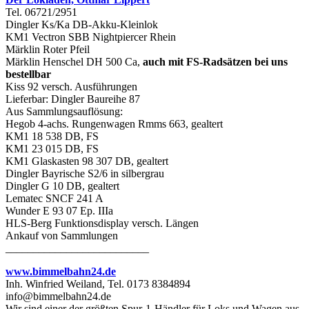
Tel. 06721/2951
Dingler Ks/Ka DB-Akku-Kleinlok
KM1 Vectron SBB Nightpiercer Rhein
Märklin Roter Pfeil
Märklin Henschel DH 500 Ca,
auch mit FS-Radsätzen bei uns
bestellbar
Kiss 92 versch. Ausführungen
Lieferbar: Dingler Baureihe 87
Aus Sammlungsauflösung:
Hegob 4-achs. Rungenwagen Rmms 663, gealtert
KM1 18 538 DB, FS
KM1 23 015 DB, FS
KM1 Glaskasten 98 307 DB, gealtert
Dingler Bayrische S2/6 in silbergrau
Dingler G 10 DB, gealtert
Lematec SNCF 241 A
Wunder E 93 07 Ep. IIIa
HLS-Berg Funktionsdisplay versch. Längen
Ankauf von Sammlungen
__________________________
www.bimmelbahn24.de
Inh. Winfried Weiland, Tel. 0173 8384894
info@bimmelbahn24.de
Wir sind einer der größten Spur-1-Händler für Loks und Wagen aus