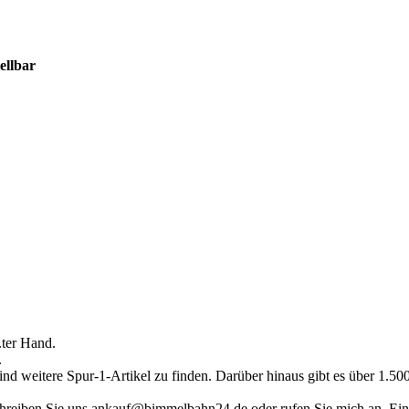
ellbar
.ter Hand.
.
ind weitere Spur-1-Artikel zu finden. Darüber hinaus gibt es über 1.5
hreiben Sie uns ankauf@bimmelbahn24.de oder rufen Sie mich an. Eine 