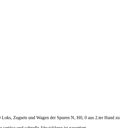
00 Loks, Zugsets und Wagen der Spuren N, H0, 0 aus 2.ter Hand zu
seriöse und schnelle Abwicklung ist garantiert.