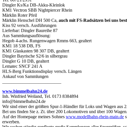
Dingler Ks/Ka DB-Akku-Kleinlok
KM1 Vectron SBB Nightpiercer Rhein
Märklin Roter Pfeil
Märklin Henschel DH 500 Ca,
auch mit FS-Radsätzen bei uns best
Kiss 92 versch. Ausführungen
Lieferbar: Dingler Baureihe 87
Aus Sammlungsauflösung:
Hegob 4-achs. Rungenwagen Rmms 663, gealtert
KM1 18 538 DB, FS
KM1 Glaskasten 98 307 DB, gealtert
Dingler Bayrische S2/6 in silbergrau
Dingler G 10 DB, gealtert
Lematec SNCF 241 A
HLS-Berg Funktionsdisplay versch. Längen
Ankauf von Sammlungen
__________________________
www.bimmelbahn24.de
Inh. Winfried Weiland, Tel. 0173 8384894
info@bimmelbahn24.de
Wir sind einer der größten Spur-1-Händler für Loks und Wagen aus 2
Bei uns finden Sie z. Zt. über 200 Lokomotiven und über 100 Wagen
Auf der Homepage meines Sohnes
www.modellbahn-rhein-main.de
s
erwerben.
Wir suchen ständig gepflegte große Sammlungen aller Spurgrößen, sc