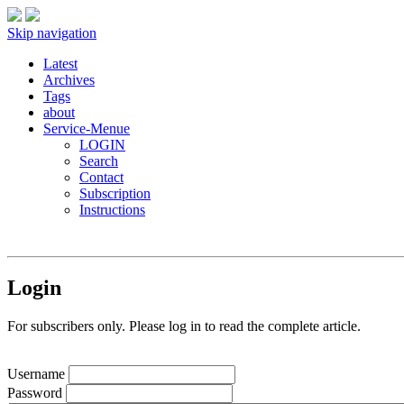
Skip navigation
Latest
Archives
Tags
about
Service-Menue
LOGIN
Search
Contact
Subscription
Instructions
Login
For subscribers only. Please log in to read the complete article.
Username
Password