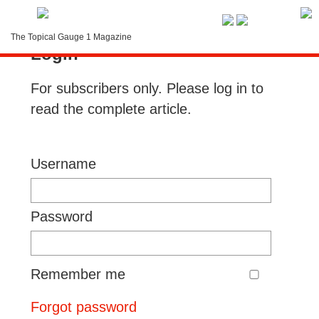
Service-Menue
The Topical Gauge 1 Magazine
Login
LOGIN
For subscribers only. Please log in to
Search
read the complete article.
Contact
Subscription
Username
Instructions
Password
Remember me
Forgot password