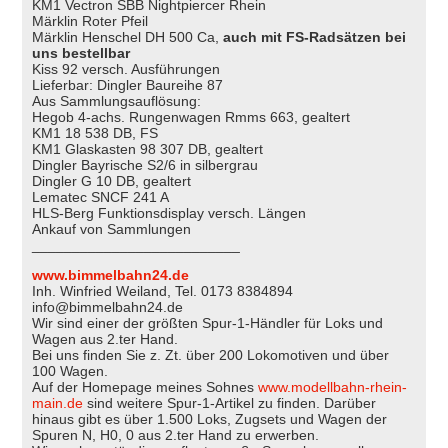
KM1 Vectron SBB Nightpiercer Rhein
Märklin Roter Pfeil
Märklin Henschel DH 500 Ca,
auch mit FS-Radsätzen bei
uns bestellbar
Kiss 92 versch. Ausführungen
Lieferbar: Dingler Baureihe 87
Aus Sammlungsauflösung:
Hegob 4-achs. Rungenwagen Rmms 663, gealtert
KM1 18 538 DB, FS
KM1 Glaskasten 98 307 DB, gealtert
Dingler Bayrische S2/6 in silbergrau
Dingler G 10 DB, gealtert
Lematec SNCF 241 A
HLS-Berg Funktionsdisplay versch. Längen
Ankauf von Sammlungen
__________________________
www.bimmelbahn24.de
Inh. Winfried Weiland, Tel. 0173 8384894
info@bimmelbahn24.de
Wir sind einer der größten Spur-1-Händler für Loks und
Wagen aus 2.ter Hand.
Bei uns finden Sie z. Zt. über 200 Lokomotiven und über
100 Wagen.
Auf der Homepage meines Sohnes
www.modellbahn-rhein-
main.de
sind weitere Spur-1-Artikel zu finden. Darüber
hinaus gibt es über 1.500 Loks, Zugsets und Wagen der
Spuren N, H0, 0 aus 2.ter Hand zu erwerben.