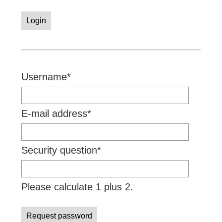
Login
Mandatory
Username
*
field
Mandatory
E-mail address
*
field
Mandatory
Security question
*
field
Please calculate 1 plus 2.
Request password