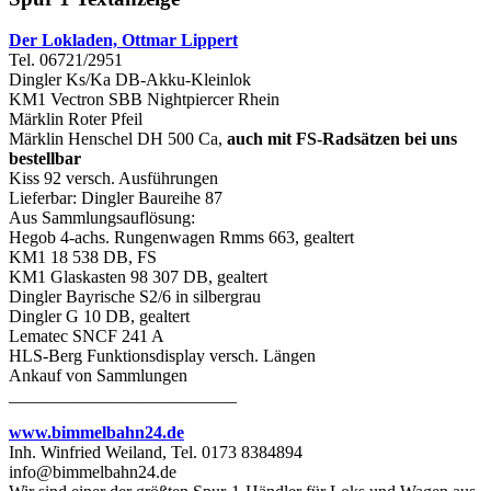
Der Lokladen, Ottmar Lippert
Tel. 06721/2951
Dingler Ks/Ka DB-Akku-Kleinlok
KM1 Vectron SBB Nightpiercer Rhein
Märklin Roter Pfeil
Märklin Henschel DH 500 Ca,
auch mit FS-Radsätzen bei uns
bestellbar
Kiss 92 versch. Ausführungen
Lieferbar: Dingler Baureihe 87
Aus Sammlungsauflösung:
Hegob 4-achs. Rungenwagen Rmms 663, gealtert
KM1 18 538 DB, FS
KM1 Glaskasten 98 307 DB, gealtert
Dingler Bayrische S2/6 in silbergrau
Dingler G 10 DB, gealtert
Lematec SNCF 241 A
HLS-Berg Funktionsdisplay versch. Längen
Ankauf von Sammlungen
__________________________
www.bimmelbahn24.de
Inh. Winfried Weiland, Tel. 0173 8384894
info@bimmelbahn24.de