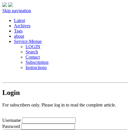
Skip navigation
Latest
Archives
Tags
about
Service-Menue
LOGIN
Search
Contact
Subscription
Instructions
Login
For subscribers only. Please log in to read the complete article.
Username
Password