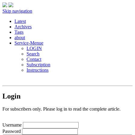
Skip navigation
Latest
Archives
Tags
about
Service-Menue
LOGIN
Search
Contact
Subscription
Instructions
Login
For subscribers only. Please log in to read the complete article.
Username
Password