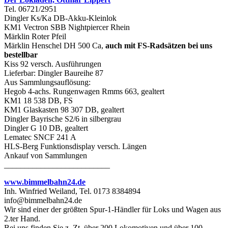
Tel. 06721/2951
Dingler Ks/Ka DB-Akku-Kleinlok
KM1 Vectron SBB Nightpiercer Rhein
Märklin Roter Pfeil
Märklin Henschel DH 500 Ca,
auch mit FS-Radsätzen bei uns
bestellbar
Kiss 92 versch. Ausführungen
Lieferbar: Dingler Baureihe 87
Aus Sammlungsauflösung:
Hegob 4-achs. Rungenwagen Rmms 663, gealtert
KM1 18 538 DB, FS
KM1 Glaskasten 98 307 DB, gealtert
Dingler Bayrische S2/6 in silbergrau
Dingler G 10 DB, gealtert
Lematec SNCF 241 A
HLS-Berg Funktionsdisplay versch. Längen
Ankauf von Sammlungen
__________________________
www.bimmelbahn24.de
Inh. Winfried Weiland, Tel. 0173 8384894
info@bimmelbahn24.de
Wir sind einer der größten Spur-1-Händler für Loks und Wagen aus
2.ter Hand.
Bei uns finden Sie z. Zt. über 200 Lokomotiven und über 100