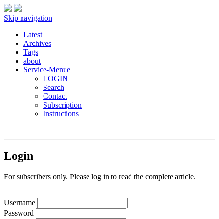
Skip navigation
Latest
Archives
Tags
about
Service-Menue
LOGIN
Search
Contact
Subscription
Instructions
Login
For subscribers only. Please log in to read the complete article.
Username
Password