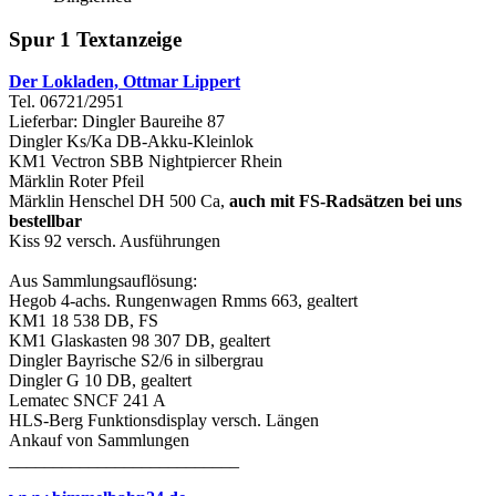
Spur 1 Textanzeige
Der Lokladen, Ottmar Lippert
Tel. 06721/2951
Lieferbar: Dingler Baureihe 87
Dingler Ks/Ka DB-Akku-Kleinlok
KM1 Vectron SBB Nightpiercer Rhein
Märklin Roter Pfeil
Märklin Henschel DH 500 Ca,
auch mit FS-Radsätzen bei uns
bestellbar
Kiss 92 versch. Ausführungen
Aus Sammlungsauflösung:
Hegob 4-achs. Rungenwagen Rmms 663, gealtert
KM1 18 538 DB, FS
KM1 Glaskasten 98 307 DB, gealtert
Dingler Bayrische S2/6 in silbergrau
Dingler G 10 DB, gealtert
Lematec SNCF 241 A
HLS-Berg Funktionsdisplay versch. Längen
Ankauf von Sammlungen
__________________________