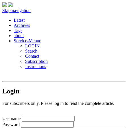
Skip navigation
Latest
Archives
Tags
about
Service-Menue
LOGIN
Search
Contact
Subscription
Instructions
Login
For subscribers only. Please log in to read the complete article.
Username
Password