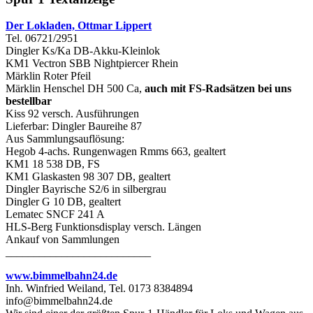
Der Lokladen, Ottmar Lippert
Tel. 06721/2951
Dingler Ks/Ka DB-Akku-Kleinlok
KM1 Vectron SBB Nightpiercer Rhein
Märklin Roter Pfeil
Märklin Henschel DH 500 Ca,
auch mit FS-Radsätzen bei uns
bestellbar
Kiss 92 versch. Ausführungen
Lieferbar: Dingler Baureihe 87
Aus Sammlungsauflösung:
Hegob 4-achs. Rungenwagen Rmms 663, gealtert
KM1 18 538 DB, FS
KM1 Glaskasten 98 307 DB, gealtert
Dingler Bayrische S2/6 in silbergrau
Dingler G 10 DB, gealtert
Lematec SNCF 241 A
HLS-Berg Funktionsdisplay versch. Längen
Ankauf von Sammlungen
__________________________
www.bimmelbahn24.de
Inh. Winfried Weiland, Tel. 0173 8384894
info@bimmelbahn24.de