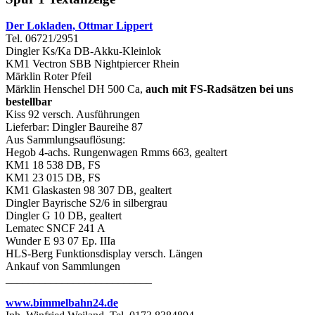
Der Lokladen, Ottmar Lippert
Tel. 06721/2951
Dingler Ks/Ka DB-Akku-Kleinlok
KM1 Vectron SBB Nightpiercer Rhein
Märklin Roter Pfeil
Märklin Henschel DH 500 Ca,
auch mit FS-Radsätzen bei uns
bestellbar
Kiss 92 versch. Ausführungen
Lieferbar: Dingler Baureihe 87
Aus Sammlungsauflösung:
Hegob 4-achs. Rungenwagen Rmms 663, gealtert
KM1 18 538 DB, FS
KM1 23 015 DB, FS
KM1 Glaskasten 98 307 DB, gealtert
Dingler Bayrische S2/6 in silbergrau
Dingler G 10 DB, gealtert
Lematec SNCF 241 A
Wunder E 93 07 Ep. IIIa
HLS-Berg Funktionsdisplay versch. Längen
Ankauf von Sammlungen
__________________________
www.bimmelbahn24.de