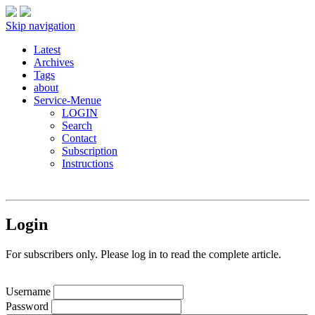
Skip navigation
Latest
Archives
Tags
about
Service-Menue
LOGIN
Search
Contact
Subscription
Instructions
Login
For subscribers only. Please log in to read the complete article.
Username
Password