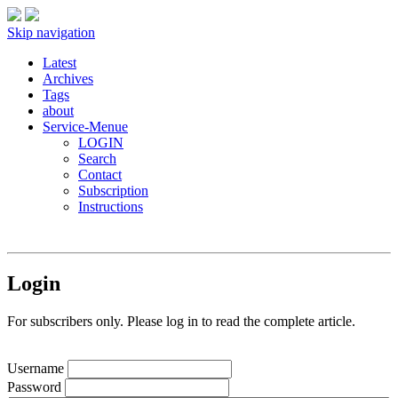
Skip navigation
Latest
Archives
Tags
about
Service-Menue
LOGIN
Search
Contact
Subscription
Instructions
Login
For subscribers only. Please log in to read the complete article.
Username
Password