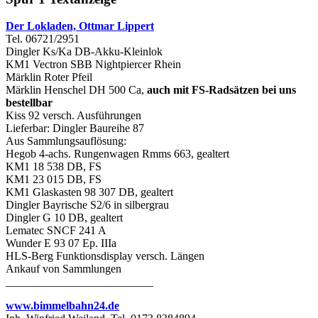
Der Lokladen, Ottmar Lippert
Tel. 06721/2951
Dingler Ks/Ka DB-Akku-Kleinlok
KM1 Vectron SBB Nightpiercer Rhein
Märklin Roter Pfeil
Märklin Henschel DH 500 Ca,
auch mit FS-Radsätzen bei uns
bestellbar
Kiss 92 versch. Ausführungen
Lieferbar: Dingler Baureihe 87
Aus Sammlungsauflösung:
Hegob 4-achs. Rungenwagen Rmms 663, gealtert
KM1 18 538 DB, FS
KM1 23 015 DB, FS
KM1 Glaskasten 98 307 DB, gealtert
Dingler Bayrische S2/6 in silbergrau
Dingler G 10 DB, gealtert
Lematec SNCF 241 A
Wunder E 93 07 Ep. IIIa
HLS-Berg Funktionsdisplay versch. Längen
Ankauf von Sammlungen
__________________________
www.bimmelbahn24.de