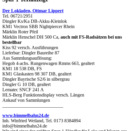
Der Lokladen, Ottmar Lippert
Tel. 06721/2951
Dingler Ks/Ka DB-Akku-Kleinlok
KM1 Vectron SBB Nightpiercer Rhein
Märklin Roter Pfeil
Märklin Henschel DH 500 Ca,
auch mit FS-Radsätzen bei uns
bestellbar
Kiss 92 versch. Ausführungen
Lieferbar: Dingler Baureihe 87
Aus Sammlungsauflösung:
Hegob 4-achs. Rungenwagen Rmms 663, gealtert
KM1 18 538 DB, FS
KM1 Glaskasten 98 307 DB, gealtert
Dingler Bayrische S2/6 in silbergrau
Dingler G 10 DB, gealtert
Lematec SNCF 241 A
HLS-Berg Funktionsdisplay versch. Längen
Ankauf von Sammlungen
__________________________
www.bimmelbahn24.de
Inh. Winfried Weiland, Tel. 0173 8384894
info@bimmelbahn24.de