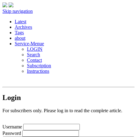
Skip navigation
Latest
Archives
Tags
about
Service-Menue
LOGIN
Search
Contact
Subscription
Instructions
Login
For subscribers only. Please log in to read the complete article.
Username
Password