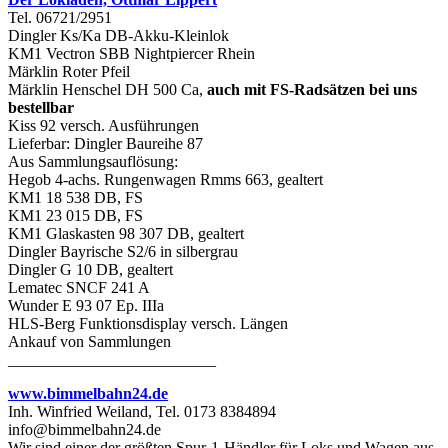
Tel. 06721/2951
Dingler Ks/Ka DB-Akku-Kleinlok
KM1 Vectron SBB Nightpiercer Rhein
Märklin Roter Pfeil
Märklin Henschel DH 500 Ca,
auch mit FS-Radsätzen bei uns
bestellbar
Kiss 92 versch. Ausführungen
Lieferbar: Dingler Baureihe 87
Aus Sammlungsauflösung:
Hegob 4-achs. Rungenwagen Rmms 663, gealtert
KM1 18 538 DB, FS
KM1 23 015 DB, FS
KM1 Glaskasten 98 307 DB, gealtert
Dingler Bayrische S2/6 in silbergrau
Dingler G 10 DB, gealtert
Lematec SNCF 241 A
Wunder E 93 07 Ep. IIIa
HLS-Berg Funktionsdisplay versch. Längen
Ankauf von Sammlungen
__________________________
www.bimmelbahn24.de
Inh. Winfried Weiland, Tel. 0173 8384894
info@bimmelbahn24.de
Wir sind einer der größten Spur-1-Händler für Loks und Wagen aus