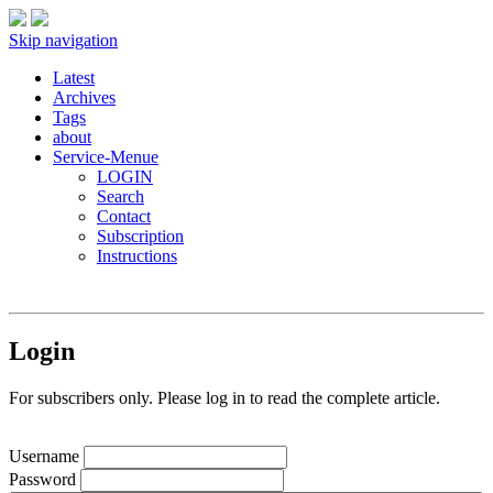
Skip navigation
Latest
Archives
Tags
about
Service-Menue
LOGIN
Search
Contact
Subscription
Instructions
Login
For subscribers only. Please log in to read the complete article.
Username
Password