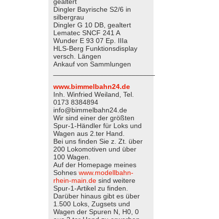
gealtert
Dingler Bayrische S2/6 in
silbergrau
Dingler G 10 DB, gealtert
Lematec SNCF 241 A
Wunder E 93 07 Ep. IIIa
HLS-Berg Funktionsdisplay
versch. Längen
Ankauf von Sammlungen
__________________________
www.bimmelbahn24.de
Inh. Winfried Weiland, Tel.
0173 8384894
info@bimmelbahn24.de
Wir sind einer der größten
Spur-1-Händler für Loks und
Wagen aus 2.ter Hand.
Bei uns finden Sie z. Zt. über
200 Lokomotiven und über
100 Wagen.
Auf der Homepage meines
Sohnes
www.modellbahn-
rhein-main.de
sind weitere
Spur-1-Artikel zu finden.
Darüber hinaus gibt es über
1.500 Loks, Zugsets und
Wagen der Spuren N, H0, 0