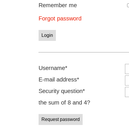
Remember me
Forgot password
Login
Mandatory
Username
*
field
Mandatory
E-mail address
*
field
Mandatory
Security question
*
field
the sum of 8 and 4?
Request password