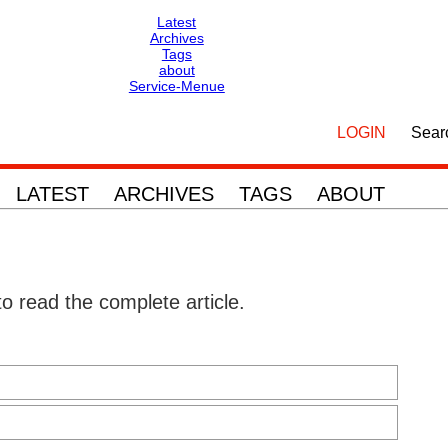
Latest
Archives
Tags
about
Service-Menue
Skip
Skip
navigation
navigation
LOGIN
Sear
LATEST
ARCHIVES
TAGS
ABOUT
to read the complete article.