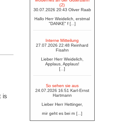
Modernes an der Güterbahn
(2)
30.07.2026 20:43 Oliver Raab
Hallo Herr Weidelich, erstmal
"DANKE" f [...]
Interne Mitteilung
27.07.2026 22:48 Reinhard
Fisahn
Lieber Herr Weidelich,
Applaus, Applaus!
[...]
So sehen sie aus
24.07.2026 16:51 Karl-Ernst
 is
Hartmann
Lieber Herr Hettinger,
mir geht es bei m [...]