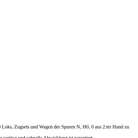
00 Loks, Zugsets und Wagen der Spuren N, H0, 0 aus 2.ter Hand zu
seriöse und schnelle Abwicklung ist garantiert.