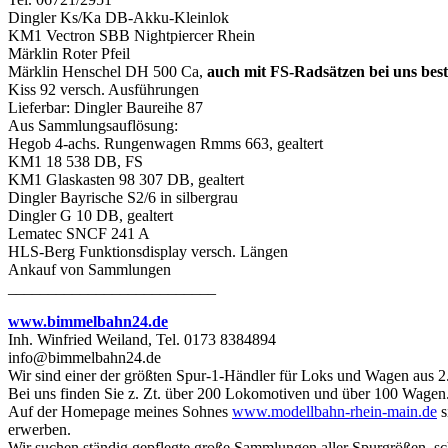
Dingler Ks/Ka DB-Akku-Kleinlok
KM1 Vectron SBB Nightpiercer Rhein
Märklin Roter Pfeil
Märklin Henschel DH 500 Ca,
auch mit FS-Radsätzen bei uns best
Kiss 92 versch. Ausführungen
Lieferbar: Dingler Baureihe 87
Aus Sammlungsauflösung:
Hegob 4-achs. Rungenwagen Rmms 663, gealtert
KM1 18 538 DB, FS
KM1 Glaskasten 98 307 DB, gealtert
Dingler Bayrische S2/6 in silbergrau
Dingler G 10 DB, gealtert
Lematec SNCF 241 A
HLS-Berg Funktionsdisplay versch. Längen
Ankauf von Sammlungen
__________________________
www.bimmelbahn24.de
Inh. Winfried Weiland, Tel. 0173 8384894
info@bimmelbahn24.de
Wir sind einer der größten Spur-1-Händler für Loks und Wagen aus 2
Bei uns finden Sie z. Zt. über 200 Lokomotiven und über 100 Wagen
Auf der Homepage meines Sohnes
www.modellbahn-rhein-main.de
s
erwerben.
Wir suchen ständig gepflegte große Sammlungen aller Spurgrößen, sc