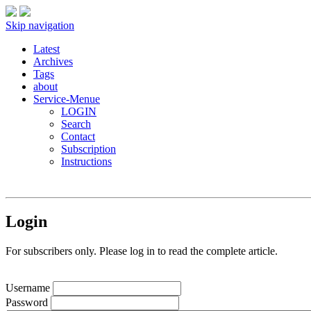
Skip navigation
Latest
Archives
Tags
about
Service-Menue
LOGIN
Search
Contact
Subscription
Instructions
Login
For subscribers only. Please log in to read the complete article.
Username
Password