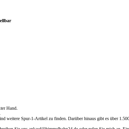
ellbar
.ter Hand.
.
ind weitere Spur-1-Artikel zu finden. Darüber hinaus gibt es über 1.5
hreiben Sie uns ankauf@bimmelbahn24.de oder rufen Sie mich an. Eine 