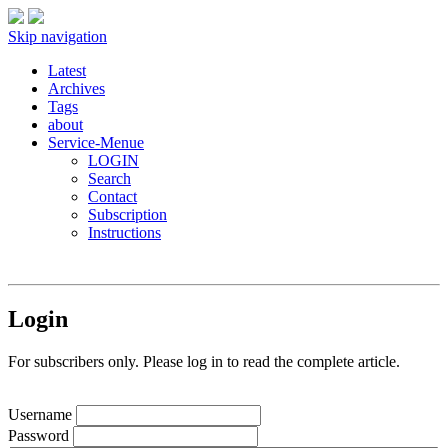
Skip navigation
Latest
Archives
Tags
about
Service-Menue
LOGIN
Search
Contact
Subscription
Instructions
Login
For subscribers only. Please log in to read the complete article.
Username
Password