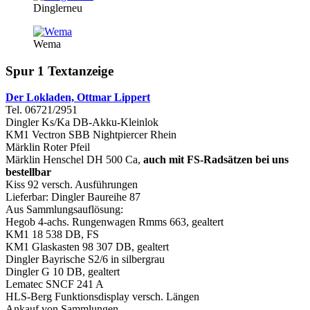
Dinglerneu
Wema
Spur 1 Textanzeige
Der Lokladen, Ottmar Lippert
Tel. 06721/2951
Dingler Ks/Ka DB-Akku-Kleinlok
KM1 Vectron SBB Nightpiercer Rhein
Märklin Roter Pfeil
Märklin Henschel DH 500 Ca,
auch mit FS-Radsätzen bei uns
bestellbar
Kiss 92 versch. Ausführungen
Lieferbar: Dingler Baureihe 87
Aus Sammlungsauflösung:
Hegob 4-achs. Rungenwagen Rmms 663, gealtert
KM1 18 538 DB, FS
KM1 Glaskasten 98 307 DB, gealtert
Dingler Bayrische S2/6 in silbergrau
Dingler G 10 DB, gealtert
Lematec SNCF 241 A
HLS-Berg Funktionsdisplay versch. Längen
Ankauf von Sammlungen