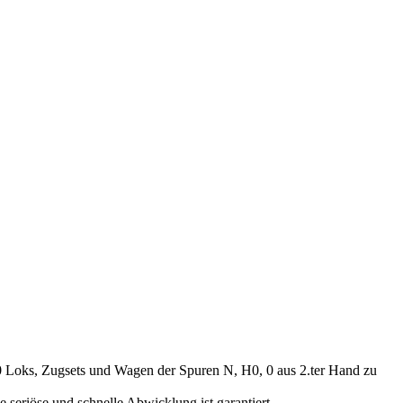
00 Loks, Zugsets und Wagen der Spuren N, H0, 0 aus 2.ter Hand zu
seriöse und schnelle Abwicklung ist garantiert.