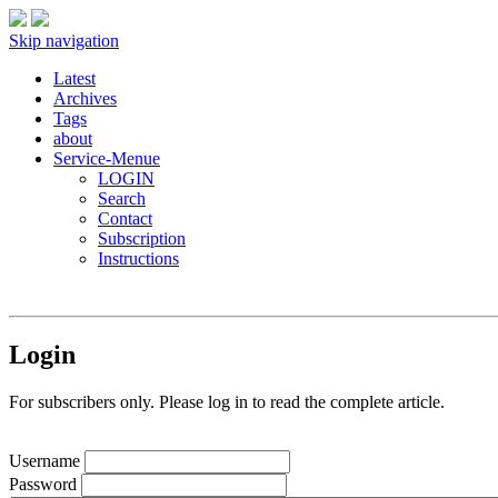
Skip navigation
Latest
Archives
Tags
about
Service-Menue
LOGIN
Search
Contact
Subscription
Instructions
Login
For subscribers only. Please log in to read the complete article.
Username
Password