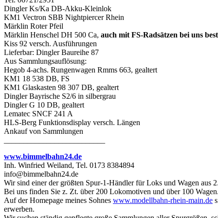
Dingler Ks/Ka DB-Akku-Kleinlok
KM1 Vectron SBB Nightpiercer Rhein
Märklin Roter Pfeil
Märklin Henschel DH 500 Ca,
auch mit FS-Radsätzen bei uns best
Kiss 92 versch. Ausführungen
Lieferbar: Dingler Baureihe 87
Aus Sammlungsauflösung:
Hegob 4-achs. Rungenwagen Rmms 663, gealtert
KM1 18 538 DB, FS
KM1 Glaskasten 98 307 DB, gealtert
Dingler Bayrische S2/6 in silbergrau
Dingler G 10 DB, gealtert
Lematec SNCF 241 A
HLS-Berg Funktionsdisplay versch. Längen
Ankauf von Sammlungen
__________________________
www.bimmelbahn24.de
Inh. Winfried Weiland, Tel. 0173 8384894
info@bimmelbahn24.de
Wir sind einer der größten Spur-1-Händler für Loks und Wagen aus 2
Bei uns finden Sie z. Zt. über 200 Lokomotiven und über 100 Wagen
Auf der Homepage meines Sohnes
www.modellbahn-rhein-main.de
s
erwerben.
Wir suchen ständig gepflegte große Sammlungen aller Spurgrößen, sc