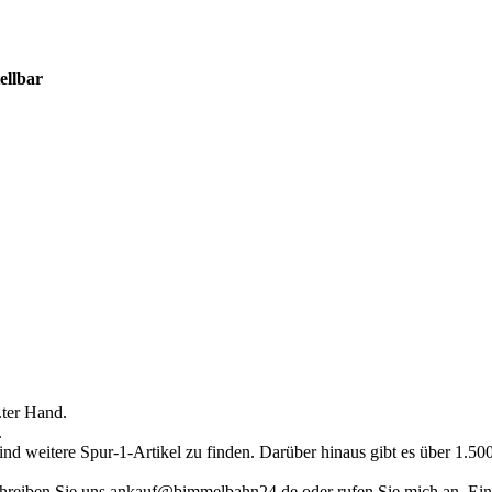
ellbar
.ter Hand.
.
ind weitere Spur-1-Artikel zu finden. Darüber hinaus gibt es über 1.5
hreiben Sie uns ankauf@bimmelbahn24.de oder rufen Sie mich an. Eine 