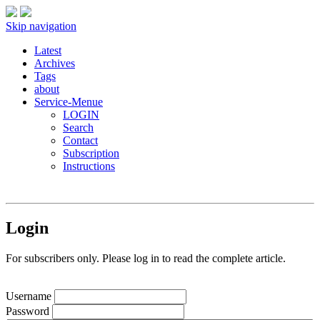
Skip navigation
Latest
Archives
Tags
about
Service-Menue
LOGIN
Search
Contact
Subscription
Instructions
Login
For subscribers only. Please log in to read the complete article.
Username
Password