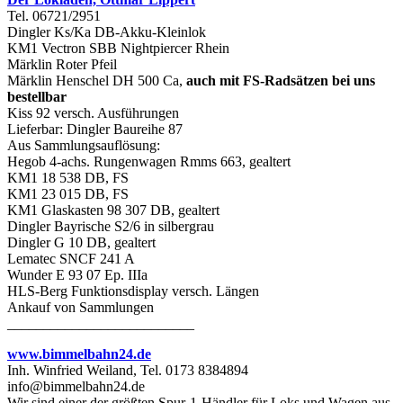
Tel. 06721/2951
Dingler Ks/Ka DB-Akku-Kleinlok
KM1 Vectron SBB Nightpiercer Rhein
Märklin Roter Pfeil
Märklin Henschel DH 500 Ca,
auch mit FS-Radsätzen bei uns
bestellbar
Kiss 92 versch. Ausführungen
Lieferbar: Dingler Baureihe 87
Aus Sammlungsauflösung:
Hegob 4-achs. Rungenwagen Rmms 663, gealtert
KM1 18 538 DB, FS
KM1 23 015 DB, FS
KM1 Glaskasten 98 307 DB, gealtert
Dingler Bayrische S2/6 in silbergrau
Dingler G 10 DB, gealtert
Lematec SNCF 241 A
Wunder E 93 07 Ep. IIIa
HLS-Berg Funktionsdisplay versch. Längen
Ankauf von Sammlungen
__________________________
www.bimmelbahn24.de
Inh. Winfried Weiland, Tel. 0173 8384894
info@bimmelbahn24.de
Wir sind einer der größten Spur-1-Händler für Loks und Wagen aus