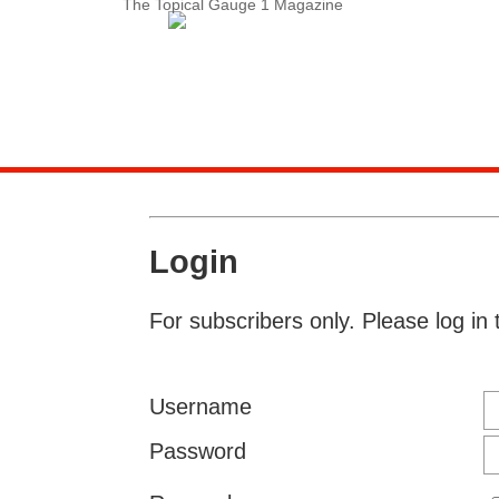
The Topical Gauge 1 Magazine
Service-Menue
LOGIN
Search
Contact
Subscription
Login
Instructions
For subscribers only. Please log in 
Username
Password