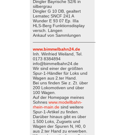
Dingler Bayrische S2/6 in
silbergrau
Dingler G 10 DB, gealtert
Lematec SNCF 241 A
Wunder E 93 07 Ep. IIIa
HLS-Berg Funktionsdisplay
versch. Längen
Ankauf von Sammlungen
__________________________
www.bimmelbahn24.de
Inh. Winfried Weiland, Tel.
0173 8384894
info@bimmelbahn24.de
Wir sind einer der größten
Spur-1-Händler für Loks und
Wagen aus 2.ter Hand.
Bei uns finden Sie z. Zt. über
200 Lokomotiven und über
100 Wagen.
Auf der Homepage meines
Sohnes
www.modellbahn-
rhein-main.de
sind weitere
Spur-1-Artikel zu finden.
Darüber hinaus gibt es über
1.500 Loks, Zugsets und
Wagen der Spuren N, H0, 0
aus 2.ter Hand zu erwerben.