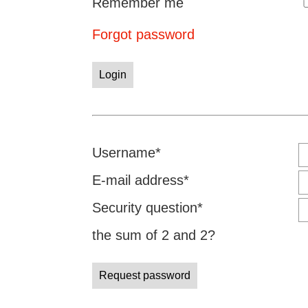
Remember me
Forgot password
Login
Mandatory
Username
*
field
Mandatory
E-mail address
*
field
Mandatory
Security question
*
field
the sum of 2 and 2?
Request password