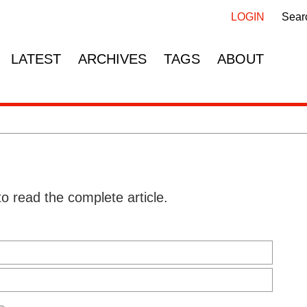
Skip
Skip
navigation
navigation
LOGIN
Sear
LATEST
ARCHIVES
TAGS
ABOUT
to read the complete article.