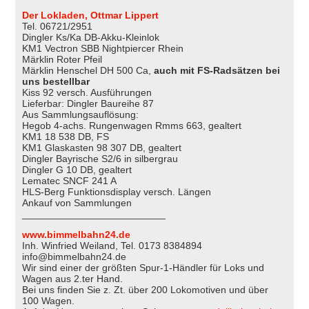
Der Lokladen, Ottmar Lippert
Tel. 06721/2951
Dingler Ks/Ka DB-Akku-Kleinlok
KM1 Vectron SBB Nightpiercer Rhein
Märklin Roter Pfeil
Märklin Henschel DH 500 Ca,
auch mit FS-Radsätzen bei
uns bestellbar
Kiss 92 versch. Ausführungen
Lieferbar: Dingler Baureihe 87
Aus Sammlungsauflösung:
Hegob 4-achs. Rungenwagen Rmms 663, gealtert
KM1 18 538 DB, FS
KM1 Glaskasten 98 307 DB, gealtert
Dingler Bayrische S2/6 in silbergrau
Dingler G 10 DB, gealtert
Lematec SNCF 241 A
HLS-Berg Funktionsdisplay versch. Längen
Ankauf von Sammlungen
__________________________
www.bimmelbahn24.de
Inh. Winfried Weiland, Tel. 0173 8384894
info@bimmelbahn24.de
Wir sind einer der größten Spur-1-Händler für Loks und
Wagen aus 2.ter Hand.
Bei uns finden Sie z. Zt. über 200 Lokomotiven und über
100 Wagen.