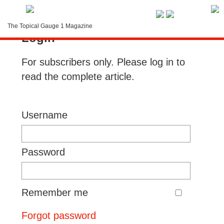
Service-Menue
The Topical Gauge 1 Magazine
Login
LOGIN
For subscribers only. Please log in to
Search
read the complete article.
Contact
Subscription
Username
Instructions
Password
Remember me
Forgot password