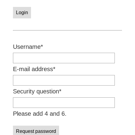
Login
Mandatory
Username
*
field
Mandatory
E-mail address
*
field
Mandatory
Security question
*
field
Please add 4 and 6.
Request password