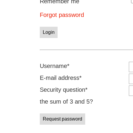
Remember me
Forgot password
Login
Mandatory
Username
*
field
Mandatory
E-mail address
*
field
Mandatory
Security question
*
field
the sum of 3 and 5?
Request password