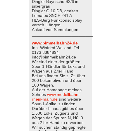
Dingler Bayrische S2/6 in
silbergrau
Dingler G 10 DB, gealtert
Lematec SNCF 241 A
HLS-Berg Funktionsdisplay
versch. Längen
Ankauf von Sammlungen
__________________________
www.bimmelbahn24.de
Inh. Winfried Weiland, Tel.
0173 8384894
info@bimmelbahn24.de
Wir sind einer der größten
Spur-1-Händler für Loks und
Wagen aus 2.ter Hand.
Bei uns finden Sie z. Zt. über
200 Lokomotiven und über
100 Wagen.
Auf der Homepage meines
Sohnes
www.modellbahn-
rhein-main.de
sind weitere
Spur-1-Artikel zu finden.
Darüber hinaus gibt es über
1.500 Loks, Zugsets und
Wagen der Spuren N, H0, 0
aus 2.ter Hand zu erwerben.
Wir suchen ständig gepflegte