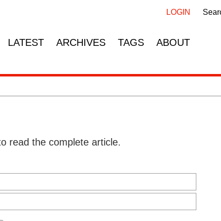
Skip
Skip
navigation
navigation
LOGIN
Sear
LATEST
ARCHIVES
TAGS
ABOUT
to read the complete article.