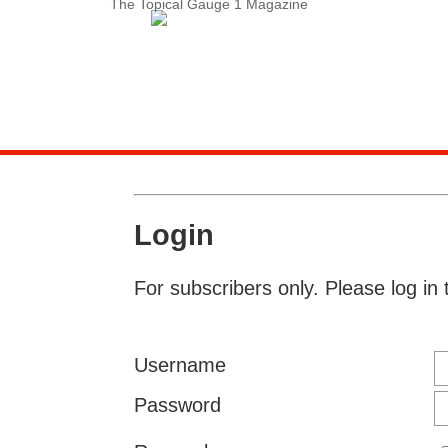
The Topical Gauge 1 Magazine
Service-Menue
LOGIN
Search
Contact
Subscription
Login
Instructions
For subscribers only. Please log in 
Username
Password