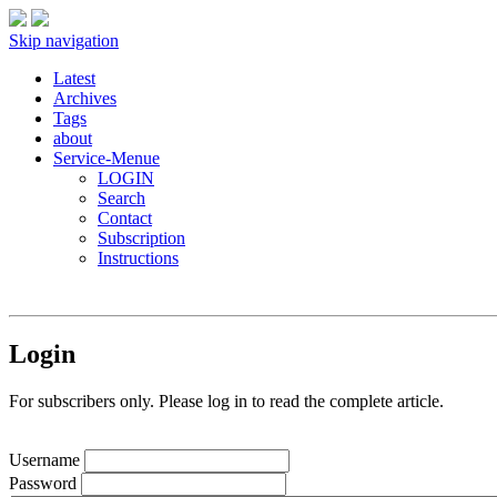
Skip navigation
Latest
Archives
Tags
about
Service-Menue
LOGIN
Search
Contact
Subscription
Instructions
Login
For subscribers only. Please log in to read the complete article.
Username
Password