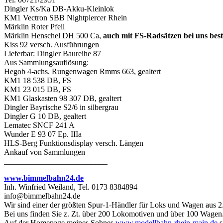
Dingler Ks/Ka DB-Akku-Kleinlok
KM1 Vectron SBB Nightpiercer Rhein
Märklin Roter Pfeil
Märklin Henschel DH 500 Ca,
auch mit FS-Radsätzen bei uns best
Kiss 92 versch. Ausführungen
Lieferbar: Dingler Baureihe 87
Aus Sammlungsauflösung:
Hegob 4-achs. Rungenwagen Rmms 663, gealtert
KM1 18 538 DB, FS
KM1 23 015 DB, FS
KM1 Glaskasten 98 307 DB, gealtert
Dingler Bayrische S2/6 in silbergrau
Dingler G 10 DB, gealtert
Lematec SNCF 241 A
Wunder E 93 07 Ep. IIIa
HLS-Berg Funktionsdisplay versch. Längen
Ankauf von Sammlungen
__________________________
www.bimmelbahn24.de
Inh. Winfried Weiland, Tel. 0173 8384894
info@bimmelbahn24.de
Wir sind einer der größten Spur-1-Händler für Loks und Wagen aus 2
Bei uns finden Sie z. Zt. über 200 Lokomotiven und über 100 Wagen
Auf der Homepage meines Sohnes
www.modellbahn-rhein-main.de
s