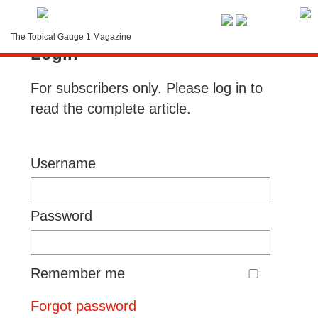
Service-Menue
The Topical Gauge 1 Magazine
Login
LOGIN
For subscribers only. Please log in to
Search
read the complete article.
Contact
Subscription
Username
Instructions
Password
Remember me
Forgot password