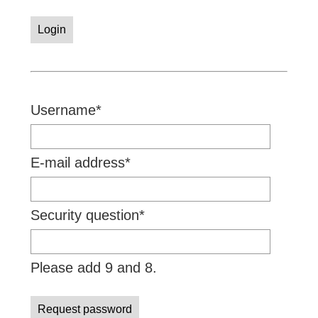
Login
Mandatory
Username
*
field
Mandatory
E-mail address
*
field
Mandatory
Security question
*
field
Please add 9 and 8.
Request password