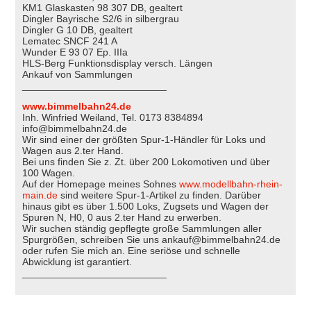
KM1 Glaskasten 98 307 DB, gealtert
Dingler Bayrische S2/6 in silbergrau
Dingler G 10 DB, gealtert
Lematec SNCF 241 A
Wunder E 93 07 Ep. IIIa
HLS-Berg Funktionsdisplay versch. Längen
Ankauf von Sammlungen
__________________________
www.bimmelbahn24.de
Inh. Winfried Weiland, Tel. 0173 8384894
info@bimmelbahn24.de
Wir sind einer der größten Spur-1-Händler für Loks und
Wagen aus 2.ter Hand.
Bei uns finden Sie z. Zt. über 200 Lokomotiven und über
100 Wagen.
Auf der Homepage meines Sohnes
www.modellbahn-rhein-
main.de
sind weitere Spur-1-Artikel zu finden. Darüber
hinaus gibt es über 1.500 Loks, Zugsets und Wagen der
Spuren N, H0, 0 aus 2.ter Hand zu erwerben.
Wir suchen ständig gepflegte große Sammlungen aller
Spurgrößen, schreiben Sie uns ankauf@bimmelbahn24.de
oder rufen Sie mich an. Eine seriöse und schnelle
Abwicklung ist garantiert.
__________________________