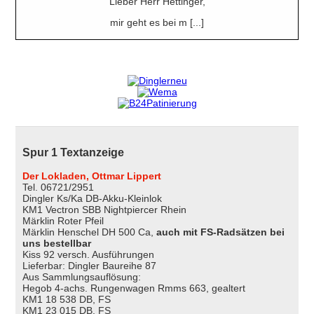
Lieber Herr Hettinger,
mir geht es bei m [...]
Spur 1 Textanzeige
Der Lokladen, Ottmar Lippert
Tel. 06721/2951
Dingler Ks/Ka DB-Akku-Kleinlok
KM1 Vectron SBB Nightpiercer Rhein
Märklin Roter Pfeil
Märklin Henschel DH 500 Ca,
auch mit FS-Radsätzen bei
uns bestellbar
Kiss 92 versch. Ausführungen
Lieferbar: Dingler Baureihe 87
Aus Sammlungsauflösung:
Hegob 4-achs. Rungenwagen Rmms 663, gealtert
KM1 18 538 DB, FS
KM1 23 015 DB, FS