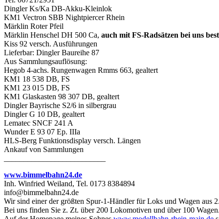
Dingler Ks/Ka DB-Akku-Kleinlok
KM1 Vectron SBB Nightpiercer Rhein
Märklin Roter Pfeil
Märklin Henschel DH 500 Ca,
auch mit FS-Radsätzen bei uns best
Kiss 92 versch. Ausführungen
Lieferbar: Dingler Baureihe 87
Aus Sammlungsauflösung:
Hegob 4-achs. Rungenwagen Rmms 663, gealtert
KM1 18 538 DB, FS
KM1 23 015 DB, FS
KM1 Glaskasten 98 307 DB, gealtert
Dingler Bayrische S2/6 in silbergrau
Dingler G 10 DB, gealtert
Lematec SNCF 241 A
Wunder E 93 07 Ep. IIIa
HLS-Berg Funktionsdisplay versch. Längen
Ankauf von Sammlungen
__________________________
www.bimmelbahn24.de
Inh. Winfried Weiland, Tel. 0173 8384894
info@bimmelbahn24.de
Wir sind einer der größten Spur-1-Händler für Loks und Wagen aus 2
Bei uns finden Sie z. Zt. über 200 Lokomotiven und über 100 Wagen
Auf der Homepage meines Sohnes
www.modellbahn-rhein-main.de
s