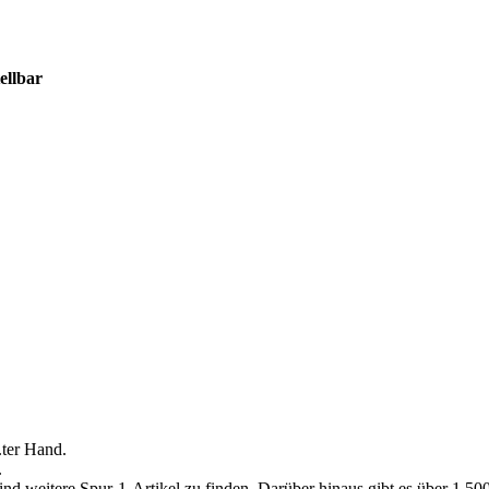
ellbar
.ter Hand.
.
ind weitere Spur-1-Artikel zu finden. Darüber hinaus gibt es über 1.5