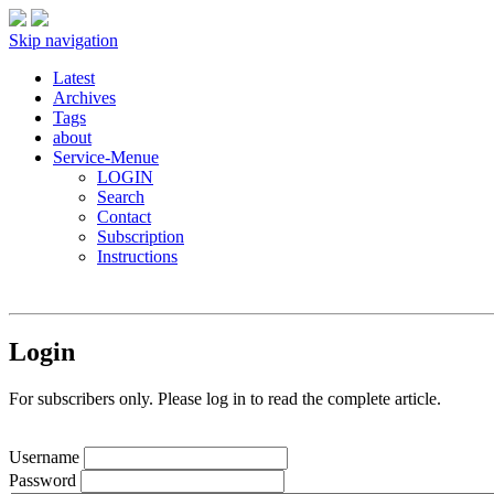
Skip navigation
Latest
Archives
Tags
about
Service-Menue
LOGIN
Search
Contact
Subscription
Instructions
Login
For subscribers only. Please log in to read the complete article.
Username
Password