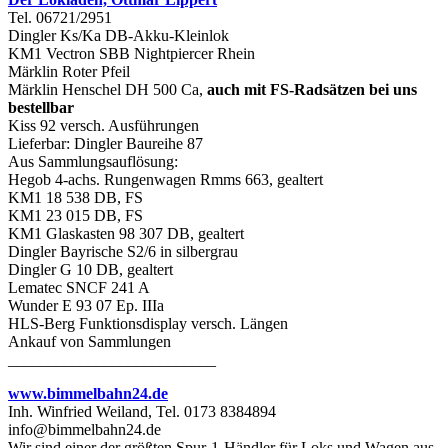
Tel. 06721/2951
Dingler Ks/Ka DB-Akku-Kleinlok
KM1 Vectron SBB Nightpiercer Rhein
Märklin Roter Pfeil
Märklin Henschel DH 500 Ca,
auch mit FS-Radsätzen bei uns
bestellbar
Kiss 92 versch. Ausführungen
Lieferbar: Dingler Baureihe 87
Aus Sammlungsauflösung:
Hegob 4-achs. Rungenwagen Rmms 663, gealtert
KM1 18 538 DB, FS
KM1 23 015 DB, FS
KM1 Glaskasten 98 307 DB, gealtert
Dingler Bayrische S2/6 in silbergrau
Dingler G 10 DB, gealtert
Lematec SNCF 241 A
Wunder E 93 07 Ep. IIIa
HLS-Berg Funktionsdisplay versch. Längen
Ankauf von Sammlungen
__________________________
www.bimmelbahn24.de
Inh. Winfried Weiland, Tel. 0173 8384894
info@bimmelbahn24.de
Wir sind einer der größten Spur-1-Händler für Loks und Wagen aus