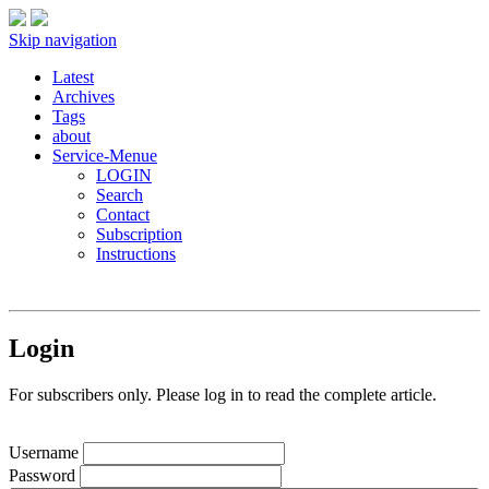
Skip navigation
Latest
Archives
Tags
about
Service-Menue
LOGIN
Search
Contact
Subscription
Instructions
Login
For subscribers only. Please log in to read the complete article.
Username
Password