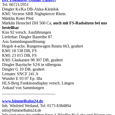
Tel. 06721/2951
Dingler Ks/Ka DB-Akku-Kleinlok
KM1 Vectron SBB Nightpiercer Rhein
Märklin Roter Pfeil
Märklin Henschel DH 500 Ca,
auch mit FS-Radsätzen bei uns
bestellbar
Kiss 92 versch. Ausführungen
Lieferbar: Dingler Baureihe 87
Aus Sammlungsauflösung:
Hegob 4-achs. Rungenwagen Rmms 663, gealtert
KM1 18 538 DB, FS
KM1 23 015 DB, FS
KM1 Glaskasten 98 307 DB, gealtert
Dingler Bayrische S2/6 in silbergrau
Dingler G 10 DB, gealtert
Lematec SNCF 241 A
Wunder E 93 07 Ep. IIIa
HLS-Berg Funktionsdisplay versch. Längen
Ankauf von Sammlungen
__________________________
www.bimmelbahn24.de
Inh. Winfried Weiland, Tel. 0173 8384894
info@bimmelbahn24.de
Wir sind einer der größten Spur-1-Händler für Loks und Wagen aus