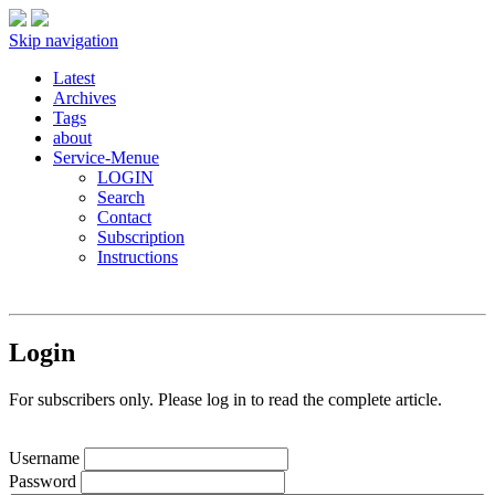
Skip navigation
Latest
Archives
Tags
about
Service-Menue
LOGIN
Search
Contact
Subscription
Instructions
Login
For subscribers only. Please log in to read the complete article.
Username
Password