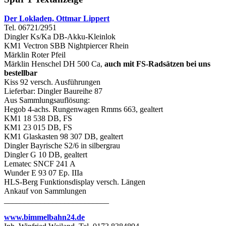
Der Lokladen, Ottmar Lippert
Tel. 06721/2951
Dingler Ks/Ka DB-Akku-Kleinlok
KM1 Vectron SBB Nightpiercer Rhein
Märklin Roter Pfeil
Märklin Henschel DH 500 Ca,
auch mit FS-Radsätzen bei uns
bestellbar
Kiss 92 versch. Ausführungen
Lieferbar: Dingler Baureihe 87
Aus Sammlungsauflösung:
Hegob 4-achs. Rungenwagen Rmms 663, gealtert
KM1 18 538 DB, FS
KM1 23 015 DB, FS
KM1 Glaskasten 98 307 DB, gealtert
Dingler Bayrische S2/6 in silbergrau
Dingler G 10 DB, gealtert
Lematec SNCF 241 A
Wunder E 93 07 Ep. IIIa
HLS-Berg Funktionsdisplay versch. Längen
Ankauf von Sammlungen
__________________________
www.bimmelbahn24.de