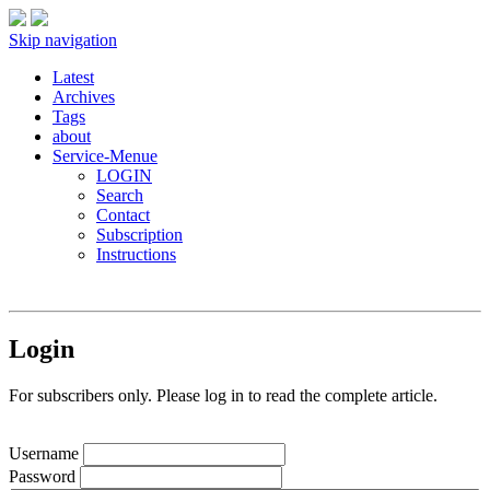
Skip navigation
Latest
Archives
Tags
about
Service-Menue
LOGIN
Search
Contact
Subscription
Instructions
Login
For subscribers only. Please log in to read the complete article.
Username
Password