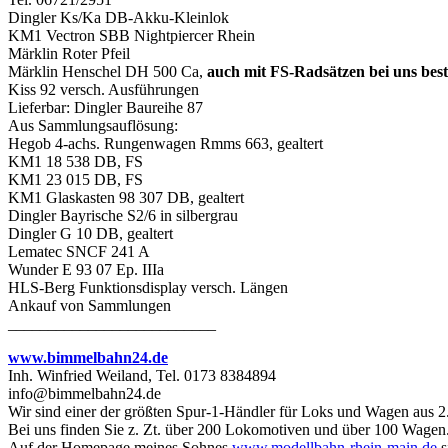
Dingler Ks/Ka DB-Akku-Kleinlok
KM1 Vectron SBB Nightpiercer Rhein
Märklin Roter Pfeil
Märklin Henschel DH 500 Ca,
auch mit FS-Radsätzen bei uns best
Kiss 92 versch. Ausführungen
Lieferbar: Dingler Baureihe 87
Aus Sammlungsauflösung:
Hegob 4-achs. Rungenwagen Rmms 663, gealtert
KM1 18 538 DB, FS
KM1 23 015 DB, FS
KM1 Glaskasten 98 307 DB, gealtert
Dingler Bayrische S2/6 in silbergrau
Dingler G 10 DB, gealtert
Lematec SNCF 241 A
Wunder E 93 07 Ep. IIIa
HLS-Berg Funktionsdisplay versch. Längen
Ankauf von Sammlungen
__________________________
www.bimmelbahn24.de
Inh. Winfried Weiland, Tel. 0173 8384894
info@bimmelbahn24.de
Wir sind einer der größten Spur-1-Händler für Loks und Wagen aus 2
Bei uns finden Sie z. Zt. über 200 Lokomotiven und über 100 Wagen
Auf der Homepage meines Sohnes
www.modellbahn-rhein-main.de
s