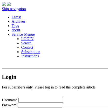
Skip navigation
Latest
Archives
Tags
about
Service-Menue
LOGIN
Search
Contact
Subscription
Instructions
Login
For subscribers only. Please log in to read the complete article.
Username
Password