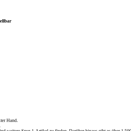
ellbar
.ter Hand.
.
ind weitere Spur-1-Artikel zu finden. Darüber hinaus gibt es über 1.5