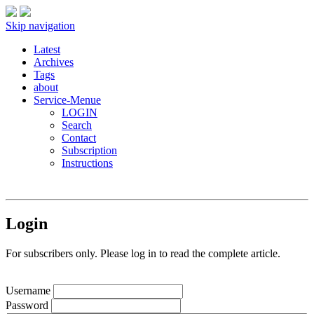
Skip navigation
Latest
Archives
Tags
about
Service-Menue
LOGIN
Search
Contact
Subscription
Instructions
Login
For subscribers only. Please log in to read the complete article.
Username
Password