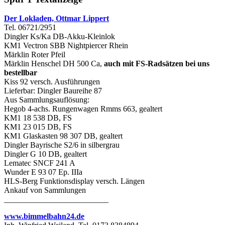
Der Lokladen, Ottmar Lippert
Tel. 06721/2951
Dingler Ks/Ka DB-Akku-Kleinlok
KM1 Vectron SBB Nightpiercer Rhein
Märklin Roter Pfeil
Märklin Henschel DH 500 Ca,
auch mit FS-Radsätzen bei uns
bestellbar
Kiss 92 versch. Ausführungen
Lieferbar: Dingler Baureihe 87
Aus Sammlungsauflösung:
Hegob 4-achs. Rungenwagen Rmms 663, gealtert
KM1 18 538 DB, FS
KM1 23 015 DB, FS
KM1 Glaskasten 98 307 DB, gealtert
Dingler Bayrische S2/6 in silbergrau
Dingler G 10 DB, gealtert
Lematec SNCF 241 A
Wunder E 93 07 Ep. IIIa
HLS-Berg Funktionsdisplay versch. Längen
Ankauf von Sammlungen
__________________________
www.bimmelbahn24.de