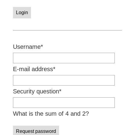
Login
Mandatory
Username
*
field
Mandatory
E-mail address
*
field
Mandatory
Security question
*
field
What is the sum of 4 and 2?
Request password