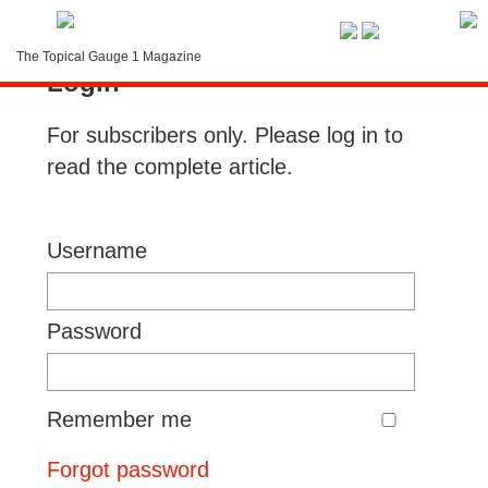
Service-Menue
The Topical Gauge 1 Magazine
Login
LOGIN
For subscribers only. Please log in to
Search
read the complete article.
Contact
Subscription
Username
Instructions
Password
Remember me
Forgot password