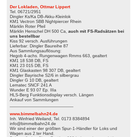
Der Lokladen, Ottmar Lippert
Tel. 06721/2951
Dingler Ks/Ka DB-Akku-Kleinlok
KM1 Vectron SBB Nightpiercer Rhein
Märklin Roter Pfeil
Märklin Henschel DH 500 Ca,
auch mit FS-Radsätzen bei
uns bestellbar
Kiss 92 versch. Ausführungen
Lieferbar: Dingler Baureihe 87
Aus Sammlungsauflösung:
Hegob 4-achs. Rungenwagen Rmms 663, gealtert
KM1 18 538 DB, FS
KM1 23 015 DB, FS
KM1 Glaskasten 98 307 DB, gealtert
Dingler Bayrische S2/6 in silbergrau
Dingler G 10 DB, gealtert
Lematec SNCF 241 A
Wunder E 93 07 Ep. IIIa
HLS-Berg Funktionsdisplay versch. Längen
Ankauf von Sammlungen
__________________________
www.bimmelbahn24.de
Inh. Winfried Weiland, Tel. 0173 8384894
info@bimmelbahn24.de
Wir sind einer der größten Spur-1-Händler für Loks und
Wagen aus 2.ter Hand.