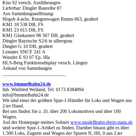
Kiss 92 versch. Ausführungen
Lieferbar: Dingler Baureihe 87
Aus Sammlungsauflösung:
Hegob 4-achs. Rungenwagen Rmms 663, gealtert
KM1 18 538 DB, FS
KM1 23 015 DB, FS
KM1 Glaskasten 98 307 DB, gealtert
Dingler Bayrische S2/6 in silbergrau
Dingler G 10 DB, gealtert
Lematec SNCF 241 A
Wunder E 93 07 Ep. IIIa
HLS-Berg Funktionsdisplay versch. Längen
Ankauf von Sammlungen
__________________________
www.bimmelbahn24.de
Inh. Winfried Weiland, Tel. 0173 8384894
info@bimmelbahn24.de
Wir sind einer der größten Spur-1-Händler für Loks und Wagen aus
2.ter Hand.
Bei uns finden Sie z. Zt. über 200 Lokomotiven und über 100
Wagen.
Auf der Homepage meines Sohnes
www.modellbahn-rhein-main.de
sind weitere Spur-1-Artikel zu finden. Darüber hinaus gibt es über
1.500 Loks, Zugsets und Wagen der Spuren N, H0, 0 aus 2.ter