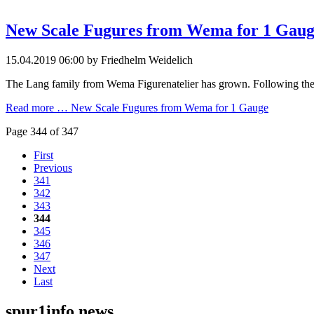
New Scale Fugures from Wema for 1 Gau
15.04.2019 06:00
by Friedhelm Weidelich
The Lang family from Wema Figurenatelier has grown. Following the W
Read more …
New Scale Fugures from Wema for 1 Gauge
Page 344 of 347
First
Previous
341
342
343
344
345
346
347
Next
Last
spur1info news