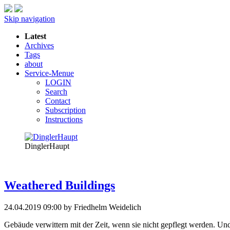
Skip navigation
Latest
Archives
Tags
about
Service-Menue
LOGIN
Search
Contact
Subscription
Instructions
DinglerHaupt
Weathered Buildings
24.04.2019 09:00
by Friedhelm Weidelich
Gebäude verwittern mit der Zeit, wenn sie nicht gepflegt werden. Un