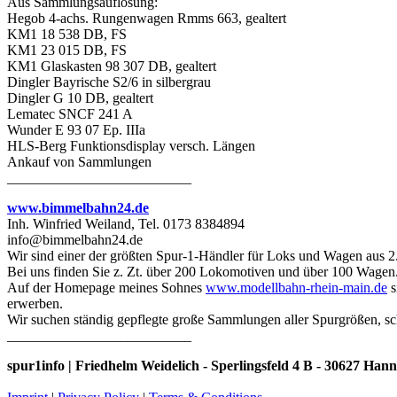
Aus Sammlungsauflösung:
Hegob 4-achs. Rungenwagen Rmms 663, gealtert
KM1 18 538 DB, FS
KM1 23 015 DB, FS
KM1 Glaskasten 98 307 DB, gealtert
Dingler Bayrische S2/6 in silbergrau
Dingler G 10 DB, gealtert
Lematec SNCF 241 A
Wunder E 93 07 Ep. IIIa
HLS-Berg Funktionsdisplay versch. Längen
Ankauf von Sammlungen
__________________________
www.bimmelbahn24.de
Inh. Winfried Weiland, Tel. 0173 8384894
info@bimmelbahn24.de
Wir sind einer der größten Spur-1-Händler für Loks und Wagen aus 2
Bei uns finden Sie z. Zt. über 200 Lokomotiven und über 100 Wagen
Auf der Homepage meines Sohnes
www.modellbahn-rhein-main.de
s
erwerben.
Wir suchen ständig gepflegte große Sammlungen aller Spurgrößen, sc
__________________________
spur1info | Friedhelm Weidelich - Sperlingsfeld 4 B - 30627 Ha