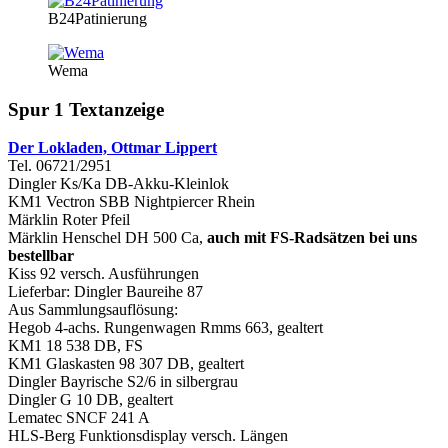
B24Patinierung
Wema
Spur 1 Textanzeige
Der Lokladen, Ottmar Lippert
Tel. 06721/2951
Dingler Ks/Ka DB-Akku-Kleinlok
KM1 Vectron SBB Nightpiercer Rhein
Märklin Roter Pfeil
Märklin Henschel DH 500 Ca,
auch mit FS-Radsätzen bei uns
bestellbar
Kiss 92 versch. Ausführungen
Lieferbar: Dingler Baureihe 87
Aus Sammlungsauflösung:
Hegob 4-achs. Rungenwagen Rmms 663, gealtert
KM1 18 538 DB, FS
KM1 Glaskasten 98 307 DB, gealtert
Dingler Bayrische S2/6 in silbergrau
Dingler G 10 DB, gealtert
Lematec SNCF 241 A
HLS-Berg Funktionsdisplay versch. Längen